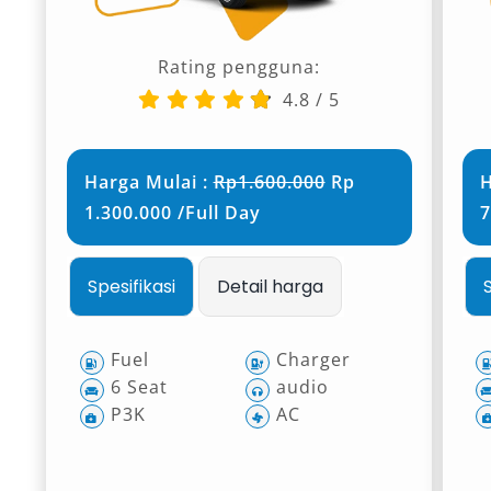
Rating pengguna:
4.8
/
5
Harga Mulai :
Rp1.600.000
Rp
H
1.300.000 /Full Day
7
Spesifikasi
Detail harga
Fuel
Charger
6 Seat
audio
P3K
AC