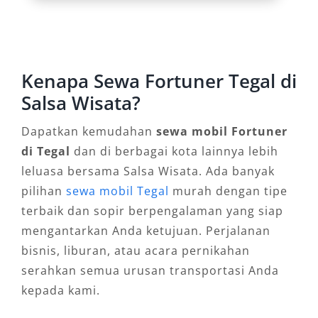
3. Fleksibilitas Layanan: Dengan
Sopir atau Lepas Kunci
Di Tegal, penyedia rental Fortuner Tegal
Kenapa Sewa Fortuner Tegal di
seperti Salsa Wisata memberikan kemudahan
Salsa Wisata?
layanan sewa Fortuner dengan sopir maupun
sewa Fortuner lepas kunci, tergantung
Dapatkan kemudahan
sewa mobil Fortuner
kebutuhan pengguna. Layanan ini sangat
di Tegal
dan di berbagai kota lainnya lebih
membantu bagi tamu luar kota yang ingin
leluasa bersama Salsa Wisata. Ada banyak
mobilitas tanpa repot, maupun warga lokal
pilihan
sewa mobil Tegal
murah dengan tipe
yang membutuhkan kendaraan sementara
terbaik dan sopir berpengalaman yang siap
untuk agenda khusus. Keuntungan lainnya
mengantarkan Anda ketujuan. Perjalanan
adalah opsi sewa harian 24 jam dan paket
bisnis, liburan, atau acara pernikahan
bulanan, memberikan fleksibilitas tinggi sesuai
serahkan semua urusan transportasi Anda
durasi penggunaan.
kepada kami.