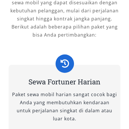
sewa mobil yang dapat disesuaikan dengan
sangat layak dipertimbangkan.
kebutuhan pelanggan, mulai dari perjalanan
Tipe Mobil Fortuner yang Kami
singkat hingga kontrak jangka panjang.
Berikut adalah beberapa pilihan paket yang
Sewakan
bisa Anda pertimbangkan:
Bagi Anda yang mencari kendaraan tangguh,
elegan, dan nyaman untuk perjalanan di Tegal
atau ke luar kota, Toyota Fortuner adalah
pilihan terbaik. Sebagai SUV premium,
Fortuner menawarkan performa, keamanan,
Sewa Fortuner Harian
dan kenyamanan kelas atas. Di Salsa Wisata,
kami menyediakan berbagai tipe Fortuner
Paket sewa mobil harian sangat cocok bagi
berkualitas yang dapat disesuaikan dengan
Anda yang membutuhkan kendaraan
kebutuhan Anda, baik untuk keperluan pribadi,
untuk perjalanan singkat di dalam atau
keluarga, bisnis, hingga dinas pemerintahan.
luar kota.