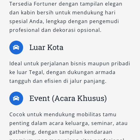
Tersedia Fortuner dengan tampilan elegan
menantang, terutama di area perbukitan atau
dan kabin bersih untuk mendukung hari
rute dengan kondisi jalan tidak rata. Dengan
spesial Anda, lengkap dengan pengemudi
sistem penggerak empat roda (4WD), mobil ini
profesional dan dekorasi opsional.
mampu melibas berbagai medan dengan stabil.
Cocok untuk kebutuhan survei lapangan, dinas
Luar Kota
luar kota, maupun aktivitas off-road ringan.
Ideal untuk perjalanan bisnis maupun pribadi
2. Fortuner 2.8 VRZ 4×4 A/T
ke luar Tegal, dengan dukungan armada
tangguh dan efisien di jalur panjang.
Mengusung fitur hiburan Rear Seat
Entertainment (RSE), tipe ini tidak hanya kuat,
Event (Acara Khusus)
tetapi juga nyaman bagi seluruh penumpang.
Mesin diesel 2.755 cc sangat bertenaga, dan
Cocok untuk mendukung mobilitas tamu
pengaturan suspensi disempurnakan untuk
penting dalam acara keluarga, seminar, atau
meningkatkan kenyamanan selama perjalanan
gathering, dengan tampilan kendaraan
panjang. Pilihan tepat bagi keluarga besar atau