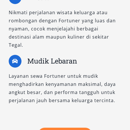
Memilih tipe Fortuner yang tepat untuk
perjalanan di Tegal atau ke luar kota bukan
Nikmati perjalanan wisata keluarga atau
sekadar soal gaya, melainkan juga soal
rombongan dengan Fortuner yang luas dan
kenyamanan, efisiensi, dan keamanan. Di Salsa
nyaman, cocok menjelajahi berbagai
Wisata, kami menyediakan berbagai tipe
sewa
destinasi alam maupun kuliner di sekitar
Fortuner
mulai dari varian praktis hingga
Tegal.
flagship seperti GR-S, lengkap dengan layanan
dengan sopir maupun lepas kunci. Kami siap
Mudik Lebaran
melayani kebutuhan Anda, baik untuk
penggunaan harian 24 jam, bulanan, maupun
Layanan sewa Fortuner untuk mudik
antar jemput ke stasiun dan bandara.
menghadirkan kenyamanan maksimal, daya
angkut besar, dan performa tangguh untuk
Hubungi Salsa Wisata sekarang dan temukan
perjalanan jauh bersama keluarga tercinta.
pengalaman terbaik bersama Fortuner pilihan
Anda!