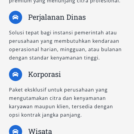
premium yang menunjang citra profesional.
eksekutif yang mengutamakan kenyamanan
premium.
Perjalanan Dinas
3. Fortuner 2.8 GR-S 4×4 A/T
Solusi tepat bagi instansi pemerintah atau
perusahaan yang membutuhkan kendaraan
Sebagai varian tertinggi, GR-S menyuguhkan
operasional harian, mingguan, atau bulanan
desain sporty dengan paket GR (Gazoo Racing)
dengan standar kenyamanan tinggi.
yang eksklusif. Selain mesin turbo diesel
tangguh dan sistem penggerak 4×4, model ini
Korporasi
dilengkapi dengan fitur-fitur terkini, seperti
ambient lighting, jok kulit eksklusif, paddle
Paket eksklusif untuk perusahaan yang
shift, dan sistem infotainment canggih. Pilihan
mengutamakan citra dan kenyamanan
ini sangat ideal untuk pengguna yang
karyawan maupun klien, tersedia dengan
menginginkan perpaduan performa ekstrem
opsi kontrak jangka panjang.
dan tampilan mewah dalam satu kendaraan.
Wisata