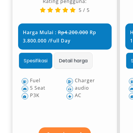
Rating pengguna:
5
/
5
Harga Mulai :
Rp4.200.000
Rp
H
3.800.000 /Full Day
1
Spesifikasi
Detail harga
Fuel
Charger
5 Seat
audio
P3K
AC