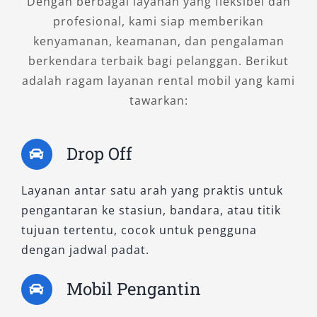
Dengan berbagai layanan yang fleksibel dan
3. Fortuner 2.7 SRZ 4×2 A/T
profesional, kami siap memberikan
kenyamanan, keamanan, dan pengalaman
Varian bensin ini memiliki tenaga halus namun
berkendara terbaik bagi pelanggan. Berikut
bertenaga, ideal untuk pengguna yang lebih
adalah ragam layanan rental mobil yang kami
sering melakukan perjalanan di area
tawarkan:
perkotaan. Dengan desain eksterior elegan dan
fitur hiburan modern di kabin, mobil ini cocok
Drop Off
digunakan untuk agenda keluarga, antar
jemput tamu penting, atau kegiatan wisata di
Layanan antar satu arah yang praktis untuk
Tegal dan sekitarnya.
pengantaran ke stasiun, bandara, atau titik
tujuan tertentu, cocok untuk pengguna
B. Tipe Fortuner 4×4
dengan jadwal padat.
1. Fortuner 2.8 VRZ 4×4 A/T Non RSE
Mobil Pengantin
Tipe ini dirancang untuk perjalanan