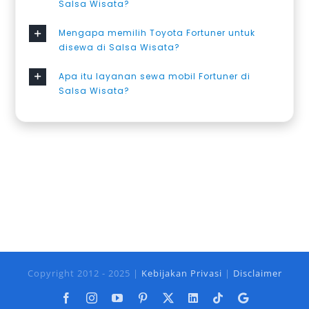
Salsa Wisata?
Mengapa memilih Toyota Fortuner untuk
disewa di Salsa Wisata?
Apa itu layanan sewa mobil Fortuner di
Salsa Wisata?
Copyright 2012 - 2025 |
Kebijakan Privasi
|
Disclaimer
Facebook
Instagram
YouTube
Pinterest
X
LinkedIn
Tiktok
Google
Business