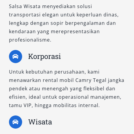
Salsa Wisata menyediakan solusi
Sebagai mobil premium Tegal, tipe ini sangat
transportasi elegan untuk keperluan dinas,
cocok untuk pelanggan yang ingin tampil
lengkap dengan sopir berpengalaman dan
berwibawa dalam kegiatan bisnis, acara
kendaraan yang merepresentasikan
pemerintahan, atau penyambutan tamu
profesionalisme.
penting. Layanan sewa mobil Camry tipe hybrid
kami tersedia baik dengan sopir maupun
Korporasi
sistem lepas kunci (untuk pelanggan korporat
tertentu), dengan opsi fleksibel mulai dari
Untuk kebutuhan perusahaan, kami
penggunaan harian hingga paket bulanan.
menawarkan rental mobil Camry Tegal jangka
pendek atau menengah yang fleksibel dan
Nikmati Pengalaman Terbaik
efisien, ideal untuk operasional manajemen,
bersama Layanan Rental Camry
tamu VIP, hingga mobilitas internal.
Kami
Wisata
Dengan menyediakan dua pilihan tipe terbaik—