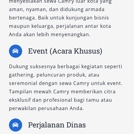
menyediakan sewa Camry luar kota yang
menggabungkan mesin bensin 2.5 liter dengan
aman, nyaman, dan didukung armada
motor listrik yang menghasilkan akselerasi
bertenaga. Baik untuk kunjungan bisnis
halus, minim getaran, dan konsumsi bahan
maupun keluarga, perjalanan antar kota
bakar yang jauh lebih hemat dibanding sedan
Anda akan lebih menyenangkan.
konvensional.
Event (Acara Khusus)
Salah satu nilai tambah dari Camry Hybrid
adalah kesan eksklusif yang melekat pada
Dukung suksesnya berbagai kegiatan seperti
desainnya. Dari luar, tampilannya tampak
gathering, peluncuran produk, atau
mewah dengan grille yang berkarakter dan
seremonial dengan sewa Camry untuk event.
lampu LED futuristik. Di dalam kabin,
Tampilan mewah Camry memberikan citra
penumpang akan dimanjakan dengan fitur
eksklusif dan profesional bagi tamu atau
panoramic view monitor, head-up display,
perwakilan perusahaan Anda.
serta sistem hiburan mutakhir yang
menjadikan setiap perjalanan di Tegal lebih
Perjalanan Dinas
menyenangkan dan produktif.