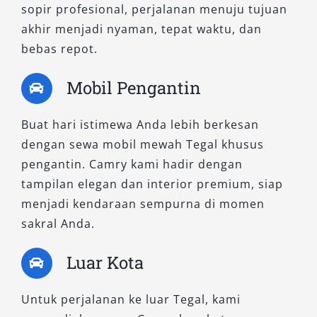
sopir profesional, perjalanan menuju tujuan
Pengemudi akan merasakan kestabilan
akhir menjadi nyaman, tepat waktu, dan
berkendara yang optimal, sementara
bebas repot.
penumpang bisa bersantai menikmati suasana
kabin yang senyap dan nyaman. Layanan rental
Mobil Pengantin
mobil Camry tipe ini juga tersedia dalam
pilihan harian maupun bulanan, termasuk
Buat hari istimewa Anda lebih berkesan
untuk kebutuhan event pribadi seperti
dengan sewa mobil mewah Tegal khusus
pernikahan atau penyambutan tamu penting.
pengantin. Camry kami hadir dengan
tampilan elegan dan interior premium, siap
2. Camry Hybrid: Teknologi
menjadi kendaraan sempurna di momen
Canggih dengan Sentuhan Elegan
sakral Anda.
Jika Anda mengutamakan efisiensi bahan
Luar Kota
bakar, teknologi ramah lingkungan, dan
pengalaman berkendara berkelas tinggi, maka
Untuk perjalanan ke luar Tegal, kami
Camry Hybrid adalah jawaban tepat. Mobil ini