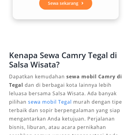
Sewa sekarang
Jenderal Ahmad Yani Semarang memudahkan
perpindahan Anda tanpa membuang waktu,
sekaligus menjamin ketepatan waktu setiap
perjalanan.
3. Layanan Fleksibel: Antar
Kenapa Sewa Camry Tegal di
Jemput, Lepas Kunci, atau Dengan
Salsa Wisata?
Sopir
Dapatkan kemudahan
sewa mobil Camry di
Fleksibilitas layanan menjadi nilai tambah dari
Tegal
dan di berbagai kota lainnya lebih
rental Camry Tegal harga murah yang
leluasa bersama Salsa Wisata. Ada banyak
ditawarkan oleh banyak penyedia terpercaya.
pilihan
sewa mobil Tegal
murah dengan tipe
Anda bisa memilih opsi sewa Camry dengan
terbaik dan sopir berpengalaman yang siap
sopir Tegal untuk kenyamanan penuh tanpa
mengantarkan Anda ketujuan. Perjalanan
perlu memikirkan rute atau parkir. Namun bagi
bisnis, liburan, atau acara pernikahan
pengguna yang ingin lebih leluasa, layanan