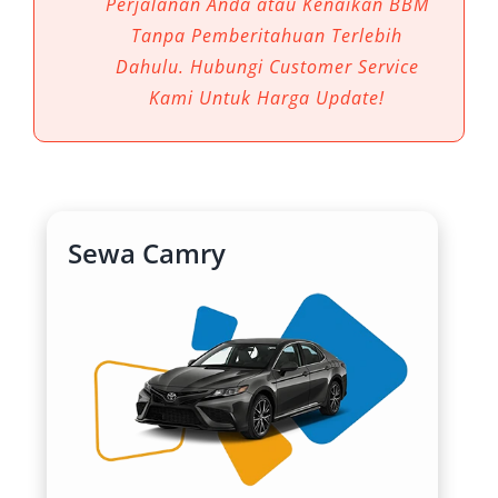
Perjalanan Anda atau Kenaikan BBM
keperluan, baik untuk perjalanan bisnis, acara
Tanpa Pemberitahuan Terlebih
resmi, hingga kebutuhan pribadi yang
Dahulu. Hubungi Customer Service
memerlukan kenyamanan dan kesan
Kami Untuk Harga Update!
profesional.
1. Kenyamanan Berkendara di
Tegal yang Tak Tertandingi
Sewa Camry
Salah satu alasan utama mengapa sewa mobil
Camry begitu diminati adalah kenyamanan
kabin dan kemewahan interiornya. Didesain
sebagai mobil mewah untuk perjalanan bisnis,
Camry menawarkan ruang kaki yang lega, jok
kulit ergonomis, sistem pendingin kabin yang
canggih, serta fitur hiburan lengkap. Dalam
kondisi lalu lintas Tegal yang bisa berubah-