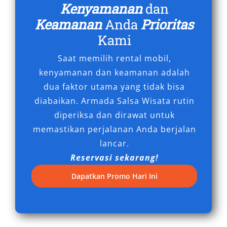
Kenyamanan
dan
lebih baik tanpa mengorbankan performa,
Keamanan
Anda
Prioritas
menjadikannya pilihan cerdas untuk perjalanan
jangka panjang.
Kami
Saat memilih rental mobil,
6. Akses Mudah ke Titik Strategis
kenyamanan dan keamanan adalah
di Tegal dan Sekitarnya
dua faktor utama yang tidak bisa
diabaikan. Armada Salsa Wisata rutin
Salah satu keunggulan rental mobil Camry
diperiksa dan dirawat untuk
adalah kemudahan akses menuju titik-titik
memastikan perjalanan Anda berjalan
penting di Tegal, seperti area perkantoran,
lancar.
hotel bisnis, pusat kuliner, hingga kawasan
Reservasi sekarang!
wisata. Dengan layanan antar jemput dari dan
Dapatkan Promo Hari Ini
ke lokasi seperti Stasiun Tegal dan Bandara
Jenderal Ahmad Yani Semarang, pengguna
dapat merencanakan perjalanan dengan lebih
efisien. Selain itu, kemudahan navigasi dan