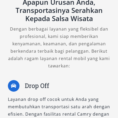
Untuk Anda yang membutuhkan kendaraan
Apapun Urusan Anda,
berkelas namun tetap mengutamakan
Transportasinya Serahkan
kepraktisan, Camry 2.5 V A/T adalah pilihan
Kepada Salsa Wisata
yang ideal. Sedan ini menawarkan kabin luas
Dengan berbagai layanan yang fleksibel dan
dengan kursi kulit ergonomis, sistem
profesional, kami siap memberikan
pendingin otomatis dual zone, dan rear seat
kenyamanan, keamanan, dan pengalaman
control yang memungkinkan penumpang
berkendara terbaik bagi pelanggan. Berikut
belakang mengatur posisi duduk dan audio
adalah ragam layanan rental mobil yang kami
secara mandiri. Kombinasi tersebut
tawarkan:
menjadikan tipe ini sangat cocok untuk sewa
Camry dengan sopir saat menghadiri rapat
penting, mengantar tamu VIP, atau berkunjung
Drop Off
ke lokasi usaha di Tegal.
Layanan drop off cocok untuk Anda yang
Dari sisi performa, Camry 2.5 V dibekali mesin
membutuhkan transportasi satu arah dengan
bertenaga 2.500 cc yang responsif, tetapi tetap
efisien. Dengan fasilitas rental Camry dengan
halus saat melaju di berbagai kondisi jalan.