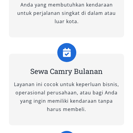
layanan—lepas kunci, dengan sopir, harian,
Anda yang membutuhkan kendaraan
bulanan, hingga ke luar kota—Anda bisa
untuk perjalanan singkat di dalam atau
menyesuaikan kebutuhan secara fleksibel dan
luar kota.
terjangkau.
Manfaatkan layanan profesional ini sekarang
juga dan rasakan kemudahan dalam setiap
perjalanan bersama mobil mewah pilihan Anda
di Tegal.
Sewa Camry Bulanan
Tipe Mobil Camry yang Kami
Layanan ini cocok untuk keperluan bisnis,
Sewakan
operasional perusahaan, atau bagi Anda
yang ingin memiliki kendaraan tanpa
Bagi Anda yang sedang mencari sewa mobil
harus membeli.
mewah untuk perjalanan bisnis, acara penting,
atau liburan eksklusif di Tegal, pilihan