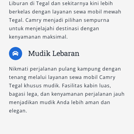
Camry 2.5 V A/T dan Camry Hybrid—kami
Liburan di Tegal dan sekitarnya kini lebih
memberikan keleluasaan bagi pelanggan untuk
berkelas dengan layanan sewa mobil mewah
memilih kendaraan sesuai kebutuhan dan
Tegal. Camry menjadi pilihan sempurna
preferensi. Layanan sewa mobil Camry kami
untuk menjelajahi destinasi dengan
tidak hanya fokus pada kenyamanan, tetapi
kenyamanan maksimal.
juga pada standar layanan yang profesional
dan terpercaya. Seluruh armada dirawat
Mudik Lebaran
secara berkala, dilengkapi fitur keamanan
modern, dan dikemudikan oleh sopir
Nikmati perjalanan pulang kampung dengan
berpengalaman yang memahami rute dan etika
tenang melalui layanan sewa mobil Camry
pelayanan prima.
Tegal khusus mudik. Fasilitas kabin luas,
bagasi lega, dan kenyamanan perjalanan jauh
Baik untuk kebutuhan pribadi, kegiatan
menjadikan mudik Anda lebih aman dan
korporat, atau momen spesial lainnya,
rental
elegan.
mobil Camry
dari kami siap menjadi solusi
transportasi terbaik Anda di Tegal. Hubungi
kami sekarang untuk informasi lengkap, cek