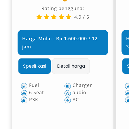
Rating pengguna:
4.9
/
5
Harga Mulai : Rp 1.600.000 / 12
H
jam
3
Spesifikasi
Detail harga
Fuel
Charger
6 Seat
audio
P3K
AC