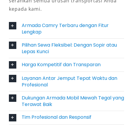
serahkan semua urusan transportasi Anda
lepas kunci juga tersedia dengan standar
kepada kami.
keamanan dan kenyamanan yang terjaga.
Ditambah lagi, layanan harian 24 jam, bulanan,
Armada Camry Terbaru dengan Fitur
maupun ke luar kota memberikan keleluasaan
Lengkap
sesuai kebutuhan perjalanan Anda.
Pilihan Sewa Fleksibel: Dengan Sopir atau
Lepas Kunci
4. Meningkatkan Citra Profesional
dan Reputasi Bisnis
Harga Kompetitif dan Transparan
Layanan Antar Jemput Tepat Waktu dan
Menggunakan sewa mobil Camry Tegal dalam
Profesional
kunjungan kerja atau pertemuan klien di Tegal
dapat menciptakan kesan profesional yang
Dukungan Armada Mobil Mewah Tegal yang
Terawat Baik
positif. Tampilan eksterior elegan dan interior
premium Camry akan menambah nilai eksklusif
Tim Profesional dan Responsif
dalam setiap kesempatan. Citra ini penting
bagi perusahaan, pelaku bisnis, atau instansi