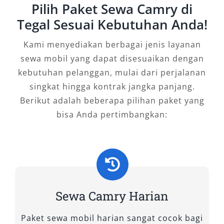
Pilih Paket Sewa Camry di
dukungan sopir berpengalaman (jika memilih
opsi dengan sopir) juga memastikan
Tegal Sesuai Kebutuhan Anda!
perjalanan Anda bebas hambatan.
Kami menyediakan berbagai jenis layanan
Pilihan Ideal untuk Mobilitas
sewa mobil yang dapat disesuaikan dengan
Premium di Tegal
kebutuhan pelanggan, mulai dari perjalanan
singkat hingga kontrak jangka panjang.
Berikut adalah beberapa pilihan paket yang
Rental Camry Tegal bukan sekadar layanan
bisa Anda pertimbangkan:
transportasi, tetapi solusi mobilitas premium
yang menggabungkan kenyamanan, efisiensi,
dan citra profesional. Bagi Anda yang
membutuhkan kendaraan untuk acara penting,
perjalanan bisnis, atau aktivitas pribadi yang
mengutamakan kenyamanan dan prestise,
Sewa Camry Harian
sewa mobil Camry Tegal adalah pilihan yang
sangat dibutuhkan. Dengan berbagai pilihan
Paket sewa mobil harian sangat cocok bagi