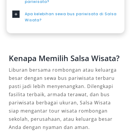
Study Tour, Karya Wisata
pariwisata?
Apa kelebihan sewa bus pariwisata di Salsa
Karya wisata atau study tour juga menjadi
Wisata?
salah satu aktivitas favorit saat menggunakan
bus pariwisata. Banyak tempat sewa bus
pariwisata Serang Banten yang menawarkan
berbagai paket wisata menarik untuk kegiatan
Kenapa Memilih Salsa Wisata?
ini.
Liburan bersama rombongan atau keluarga
Dengan paket tersebut Anda bisa mengunjungi
besar dengan sewa bus pariwisata terbaru
berbagai destinasi menarik yang ada di
pasti jadi lebih menyenangkan. Dilengkapi
Indonesia, tidak hanya di Serang Banten.
fasilita terbaik, armada terawat, dan bus
Beberapa diantaranya seperti paket wisata
pariwisata berbagai ukuran, Salsa Wisata
Jogja, Bali, Bandung, dan juga Lombok.
siap mengantar tour wisata rombongan
sekolah, perusahaan, atau keluarga besar
Pilihan destinasinya pun bisa Anda tentukan
Anda dengan nyaman dan aman.
sendiri, termasuk penginapan dan durasinya.