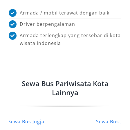
Dengan begitu liburan Anda bersama
rombongan keluarga, teman, atau kolega bisa
Armada / mobil terawat dengan baik
berjalan sesuai keinginan.
Driver berpengalaman
Acara Spesial
Armada terlengkap yang tersebar di kota
wisata indonesia
Bus pariwisata dari Salsa Wisata tidak hanya
bisa Anda gunakan untuk liburan saja. Untuk
acara-acara spesial pun bisa seperti misalnya
acara pernikahan, acara perusahaan, konser
Sewa Bus Pariwisata Kota
musik, dan lainnya.
Lainnya
Pilihan armadanya pun bisa disesuaikan.
Biasanya mobil minibus seperti Hiace dan Elf
lebih sering dipilih untuk acara pernikahan
Sewa Bus Jogja
Sewa Bus Jaka
atau penjemputan tamu VIP.