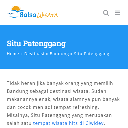
Skip
to
content
Situ Patenggang
Home
Destinasi
Bandung
Situ Patenggang
Tidak heran jika banyak orang yang memilih
Bandung sebagai destinasi wisata. Sudah
makanannya enak, wisata alamnya pun banyak
dan cocok menjadi tempat refreshing.
Misalnya, Situ Patenggang yang merupakan
salah satu
tempat wisata hits di Ciwidey
.