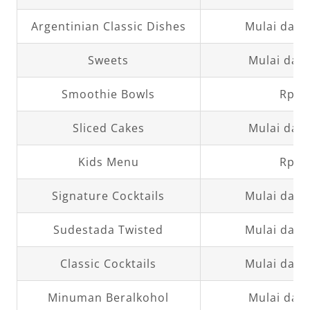
Argentinian Classic Dishes
Mulai dari
Sweets
Mulai dari
Smoothie Bowls
Rp60
Sliced Cakes
Mulai dari
Kids Menu
Rp65
Signature Cocktails
Mulai dari
Sudestada Twisted
Mulai dari
Classic Cocktails
Mulai dari
Minuman Beralkohol
Mulai dari