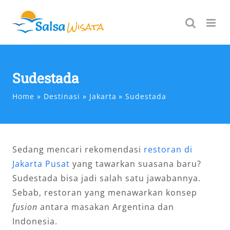
Skip
to
content
Sudestada
Home
Destinasi
Jakarta
Sudestada
Sedang mencari rekomendasi
restoran di
Jakarta Pusat
yang tawarkan suasana baru?
Sudestada bisa jadi salah satu jawabannya.
Sebab, restoran yang menawarkan konsep
fusion
antara masakan Argentina dan
Indonesia.