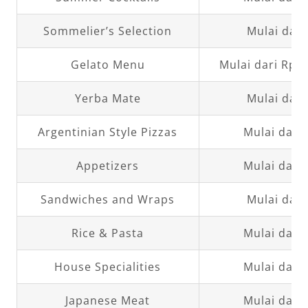
Sommelier’s Selection
Mulai dari
Gelato Menu
Mulai dari Rp4
Yerba Mate
Mulai dari
Argentinian Style Pizzas
Mulai dari
Appetizers
Mulai dari
Sandwiches and Wraps
Mulai dari
Rice & Pasta
Mulai dari
House Specialities
Mulai dari
Japanese Meat
Mulai dari