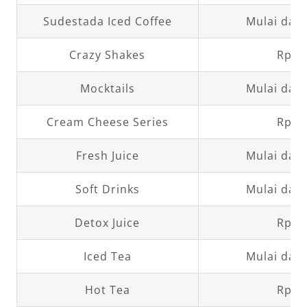
Sudestada Iced Coffee
Mulai dari
Crazy Shakes
Rp70
Mocktails
Mulai dari
Cream Cheese Series
Rp50
Fresh Juice
Mulai dari
Soft Drinks
Mulai dari
Detox Juice
Rp70
Iced Tea
Mulai dari
Hot Tea
Rp50