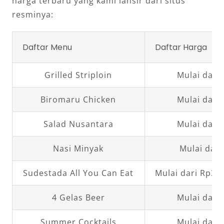
harga terbaru yang kami lansir dari situs
resminya:
Daftar Menu
Daftar Harga
Grilled Striploin
Mulai dari
Biromaru Chicken
Mulai dari
Salad Nusantara
Mulai dari
Nasi Minyak
Mulai dari
Sudestada All You Can Eat
Mulai dari Rp35
4 Gelas Beer
Mulai dari
Summer Cocktails
Mulai dari