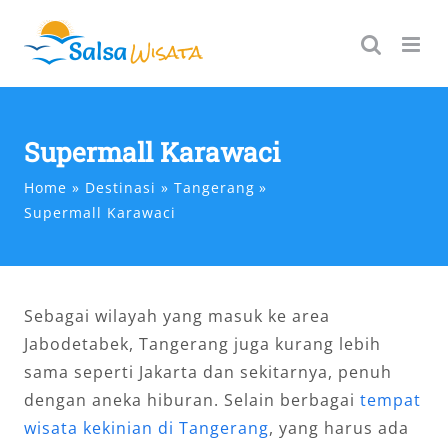
Skip
to
content
Supermall Karawaci
Home
Destinasi
Tangerang
Supermall Karawaci
Sebagai wilayah yang masuk ke area
Jabodetabek, Tangerang juga kurang lebih
sama seperti Jakarta dan sekitarnya, penuh
dengan aneka hiburan. Selain berbagai
tempat
wisata kekinian di Tangerang
, yang harus ada