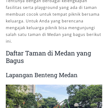
Tentunya dengan berbagai kelengkapan
fasilitas serta playground yang ada di taman
membuat cocok untuk tempat piknik bersama
keluarga. Untuk Anda yang berencana
mengajak keluarga piknik bisa mengunjungi
salah satu taman di Medan yang bagus berikut
ini.
Daftar Taman di Medan yang
Bagus
Lapangan Benteng Medan