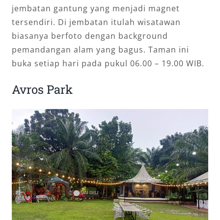
jembatan gantung yang menjadi magnet
tersendiri. Di jembatan itulah wisatawan
biasanya berfoto dengan background
pemandangan alam yang bagus. Taman ini
buka setiap hari pada pukul 06.00 – 19.00 WIB.
Avros Park