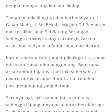
dengan mengusung konsep ekologi.
Taman ini dikelilingi 4 jalan berbeda yaitu Jl.
Gajah Mada, Jl. Sei Bekala, Mayjen D.I Panjaitan
dan terakhir Jalan Sei Batang Serangan
sehingga letaknya sangat strategis karena
akses masuknya bisa Anda capai dari 4 arah.
Karena merupakan tempat piknik gratis, taman
ini cukup ramai oleh pengunjung. Beberapa
area rumput hijaunya jadi lokasi bersantai
favorit untuk sekadar duduk atau rebahan
para pengunjung yang datang.
Serunya lagi, area taman ini cukup luas
sehingga lapangannya bisa untuk berolahraga.
Trek jogging-nya lumayan panjang, selain di