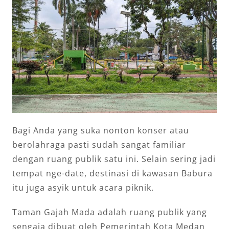
Bagi Anda yang suka nonton konser atau
berolahraga pasti sudah sangat familiar
dengan ruang publik satu ini. Selain sering jadi
tempat nge-date, destinasi di kawasan Babura
itu juga asyik untuk acara piknik.
Taman Gajah Mada adalah ruang publik yang
sengaja dibuat oleh Pemerintah Kota Medan