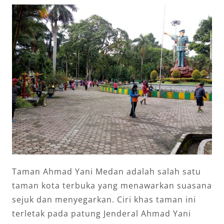
Taman Ahmad Yani Medan adalah salah satu
taman kota terbuka yang menawarkan suasana
sejuk dan menyegarkan. Ciri khas taman ini
terletak pada patung Jenderal Ahmad Yani