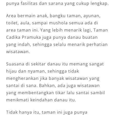
punya fasilitas dan sarana yang cukup lengkap.
Area bermain anak, bangku taman, ayunan,
toilet, aula, sampai mushola semua ada di
area taman ini. Yang lebih menarik lagi, Taman
Cadika Pramuka juga punya danau buatan
yang indah, sehingga selalu menarik perhatian
wisatawan.
Suasana di sekitar danau itu memang sangat
hijau dan nyaman, sehingga tidak
mengherankan jika banyak wisatawan yang
santai di sana. Bahkan, ada juga wisatawan
yang membentangkan tikar lalu santai sambil
menikmati keindahan danau itu.
Tidak hanya itu, taman ini juga punya