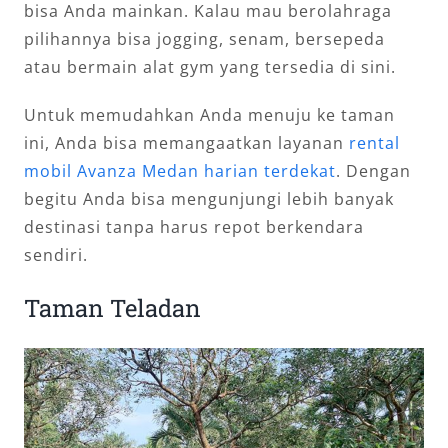
bisa Anda mainkan. Kalau mau berolahraga
pilihannya bisa jogging, senam, bersepeda
atau bermain alat gym yang tersedia di sini.
Untuk memudahkan Anda menuju ke taman
ini, Anda bisa memangaatkan layanan
rental
mobil Avanza Medan harian terdekat
. Dengan
begitu Anda bisa mengunjungi lebih banyak
destinasi tanpa harus repot berkendara
sendiri.
Taman Teladan