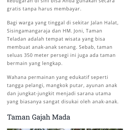
kebugaran di sini bisa Anda gunakan secara
gratis tanpa harus membayar.
Bagi warga yang tinggal di sekitar Jalan Halat,
Sisingamangaraja dan HM. Joni, Taman
Teladan adalah tempat wisata yang bisa
membuat anak-anak senang. Sebab, taman
seluas 350 meter persegi ini juga ada taman
bermain yang lengkap.
Wahana permainan yang edukatif seperti
tangga pelangi, mangkok putar, ayunan anak
dan jungkat-jungkit menjadi sarana utama
yang biasanya sangat disukai oleh anak-anak.
Taman Gajah Mada