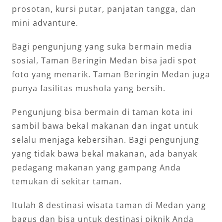
prosotan, kursi putar, panjatan tangga, dan
mini advanture.
Bagi pengunjung yang suka bermain media
sosial, Taman Beringin Medan bisa jadi spot
foto yang menarik. Taman Beringin Medan juga
punya fasilitas mushola yang bersih.
Pengunjung bisa bermain di taman kota ini
sambil bawa bekal makanan dan ingat untuk
selalu menjaga kebersihan. Bagi pengunjung
yang tidak bawa bekal makanan, ada banyak
pedagang makanan yang gampang Anda
temukan di sekitar taman.
Itulah 8 destinasi wisata taman di Medan yang
bagus dan bisa untuk destinasi piknik Anda