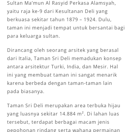
Sultan Ma’mun Al Rasyid Perkasa Alamsyah,
yaitu raja ke-9 dari Kesultanan Deli yang
berkuasa sekitar tahun 1879 – 1924. Dulu,
taman ini menjadi tempat untuk bersantai bagi
para keluarga sultan.
Dirancang oleh seorang arsitek yang berasal
dari Italia, Taman Sri Deli memadukan konsep
antara arsitektur Turki, India, dan Mesir. Hal
ini yang membuat taman ini sangat menarik
karena berbeda dengan taman-taman lain
pada biasanya.
Taman Sri Deli merupakan area terbuka hijau
yang luasnya sekitar 14.884 m². Di lahan luas
tersebut, terdapat berbagai macam jenis
pepohonan rindang serta wahana permainan