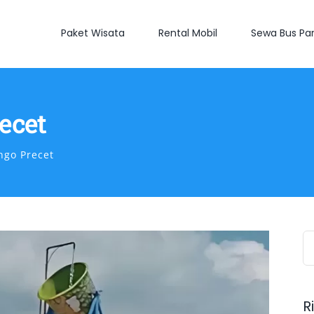
Paket Wisata
Rental Mobil
Sewa Bus Par
ecet
go Precet
S
fo
R