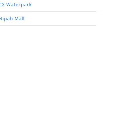
CX Waterpark
Nipah Mall