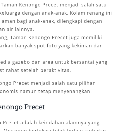
 Taman Kenongo Precet menjadi salah satu
 keluarga dengan anak-anak. Kolam renang ini
 aman bagi anak-anak, dilengkapi dengan
 air lainnya.
ang, Taman Kenongo Precet juga memiliki
rkan banyak spot foto yang kekinian dan
edia gazebo dan area untuk bersantai yang
tirahat setelah beraktivitas.
ongo Precet menjadi salah satu pilihan
 ekonomis namun tetap menyenangkan.
nongo Precet
o Precet adalah keindahan alamnya yang
 Meskipun berlokasi tidak terlalu jauh dari