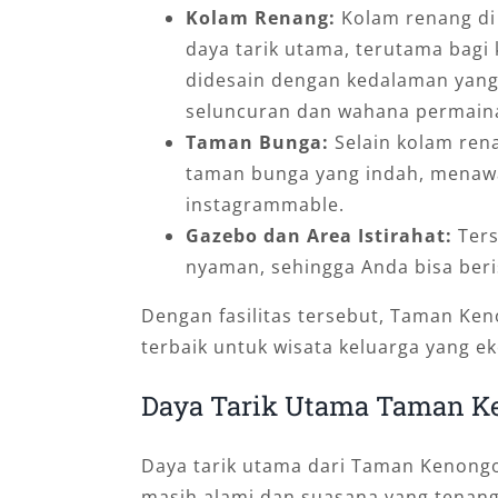
Kolam Renang:
Kolam renang di
daya tarik utama, terutama bagi
didesain dengan kedalaman yang
seluncuran dan wahana permainan
Taman Bunga:
Selain kolam ren
taman bunga yang indah, menawa
instagrammable.
Gazebo dan Area Istirahat:
Ters
nyaman, sehingga Anda bisa beris
Dengan fasilitas tersebut, Taman Ken
terbaik untuk wisata keluarga yang
Daya Tarik Utama Taman Ke
Daya tarik utama dari Taman Kenong
masih alami dan suasana yang tenang.