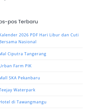
os-pos Terbaru
Kalender 2026 PDF Hari Libur dan Cuti
Bersama Nasional
Mal Ciputra Tangerang
Urban Farm PIK
Mall SKA Pekanbaru
Teejay Waterpark
Hotel di Tawangmangu