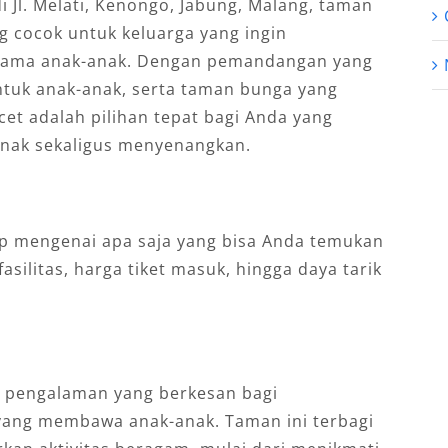
i Jl. Melati, Kenongo, Jabung, Malang, taman
ng cocok untuk keluarga yang ingin
rsama anak-anak. Dengan pemandangan yang
ntuk anak-anak, serta taman bunga yang
t adalah pilihan tepat bagi Anda yang
anak sekaligus menyenangkan.
p mengenai apa saja yang bisa Anda temukan
asilitas, harga tiket masuk, hingga daya tarik
pengalaman yang berkesan bagi
yang membawa anak-anak. Taman ini terbagi