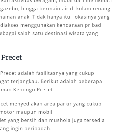
an aktivitas beragam, mulai dari menikmati
 gazebo, hingga bermain air di kolam renang
ainan anak. Tidak hanya itu, lokasinya yang
 diakses menggunakan kendaraan pribadi
bagai salah satu destinasi wisata yang
 Precet
recet adalah fasilitasnya yang cukup
gat terjangkau. Berikut adalah beberapa
Taman Kenongo Precet:
et menyediakan area parkir yang cukup
 motor maupun mobil.
ilet yang bersih dan mushola juga tersedia
ng ingin beribadah.