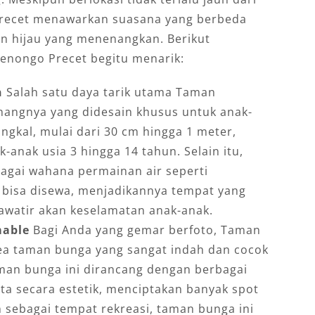
Precet menawarkan suasana yang berbeda
 hijau yang menenangkan. Berikut
nongo Precet begitu menarik:
n
Salah satu daya tarik utama Taman
nangnya yang didesain khusus untuk anak-
gkal, mulai dari 30 cm hingga 1 meter,
-anak usia 3 hingga 14 tahun. Selain itu,
bagai wahana permainan air seperti
 bisa disewa, menjadikannya tempat yang
hawatir akan keselamatan anak-anak.
mable
Bagi Anda yang gemar berfoto, Taman
a taman bunga yang sangat indah dan cocok
man bunga ini dirancang dengan berbagai
a secara estetik, menciptakan banyak spot
n sebagai tempat rekreasi, taman bunga ini