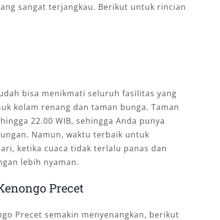
ang sangat terjangkau. Berikut untuk rincian
dah bisa menikmati seluruh fasilitas yang
suk kolam renang dan taman bunga. Taman
0 hingga 22.00 WIB, sehingga Anda punya
njungan. Namun, waktu terbaik untuk
ari, ketika cuaca tidak terlalu panas dan
ngan lebih nyaman.
Kenongo Precet
go Precet semakin menyenangkan, berikut