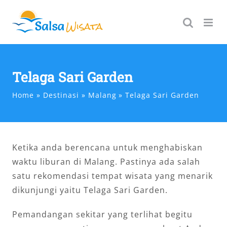
Skip
to
content
Telaga Sari Garden
Home
Destinasi
Malang
Telaga Sari Garden
Ketika anda berencana untuk menghabiskan
waktu liburan di Malang. Pastinya ada salah
satu rekomendasi tempat wisata yang menarik
dikunjungi yaitu Telaga Sari Garden.
Pemandangan sekitar yang terlihat begitu