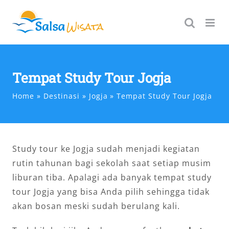
Skip
to
content
Tempat Study Tour Jogja
Home
Destinasi
Jogja
Tempat Study Tour Jogja
Study tour ke Jogja sudah menjadi kegiatan
rutin tahunan bagi sekolah saat setiap musim
liburan tiba. Apalagi ada banyak tempat study
tour Jogja yang bisa Anda pilih sehingga tidak
akan bosan meski sudah berulang kali.