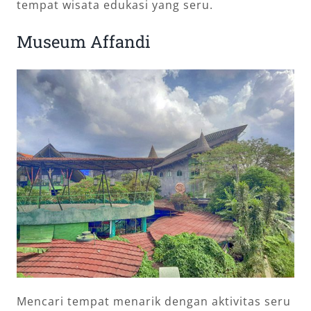
tempat wisata edukasi yang seru.
Museum Affandi
Mencari tempat menarik dengan aktivitas seru