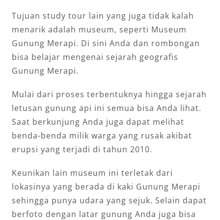
Tujuan study tour lain yang juga tidak kalah
menarik adalah museum, seperti Museum
Gunung Merapi. Di sini Anda dan rombongan
bisa belajar mengenai sejarah geografis
Gunung Merapi.
Mulai dari proses terbentuknya hingga sejarah
letusan gunung api ini semua bisa Anda lihat.
Saat berkunjung Anda juga dapat melihat
benda-benda milik warga yang rusak akibat
erupsi yang terjadi di tahun 2010.
Keunikan lain museum ini terletak dari
lokasinya yang berada di kaki Gunung Merapi
sehingga punya udara yang sejuk. Selain dapat
berfoto dengan latar gunung Anda juga bisa