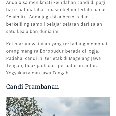
Anda bisa menikmati keindahan candi di pagi
hari saat matahari masih belum terlalu panas.
Selain itu, Anda juga bisa berfoto dan
berkeliling sambil belajar sejarah dari salah
satu keajaiban dunia ini.
Ketenarannya inilah yang terkadang membuat
orang mengira Borobudur berada di Jogja.
Padahal candi ini terletak di Magelang Jawa
Tengah, tidak jauh dari perbatasan antara
Yogyakarta dan Jawa Tengah.
Candi Prambanan