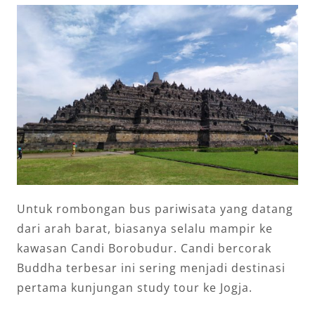
Untuk rombongan bus pariwisata yang datang
dari arah barat, biasanya selalu mampir ke
kawasan Candi Borobudur. Candi bercorak
Buddha terbesar ini sering menjadi destinasi
pertama kunjungan study tour ke Jogja.