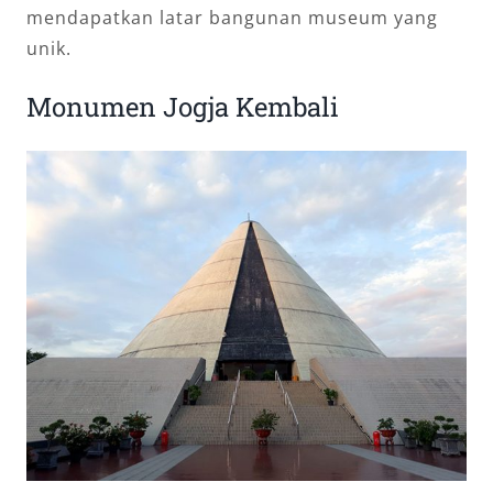
mendapatkan latar bangunan museum yang
unik.
Monumen Jogja Kembali