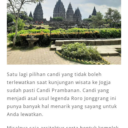
Satu lagi pilihan candi yang tidak boleh
terlewatkan saat kunjungan wisata ke Jogja
sudah pasti Candi Prambanan. Candi yang
menjadi asal usul legenda Roro Jonggrang ini
punya banyak hal menarik yang sayang untuk
Anda lewatkan.