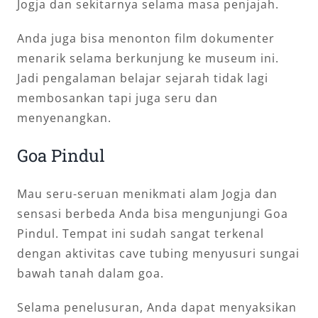
Jogja dan sekitarnya selama masa penjajah.
Anda juga bisa menonton film dokumenter
menarik selama berkunjung ke museum ini.
Jadi pengalaman belajar sejarah tidak lagi
membosankan tapi juga seru dan
menyenangkan.
Goa Pindul
Mau seru-seruan menikmati alam Jogja dan
sensasi berbeda Anda bisa mengunjungi Goa
Pindul. Tempat ini sudah sangat terkenal
dengan aktivitas cave tubing menyusuri sungai
bawah tanah dalam goa.
Selama penelusuran, Anda dapat menyaksikan