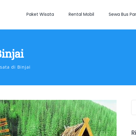
Paket Wisata
Rental Mobil
Sewa Bus Par
injai
ata di Binjai
S
fo
R