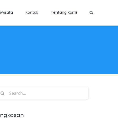
iwisata
Kontak
Tentang Kami
earch
r:
ingkasan