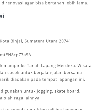
 direnovasi agar bisa bertahan lebih lama.
ai
, Kota Binjai, Sumatera Utara 20741
gimtEN8cpZ7a5A
idak mampir ke Tanah Lapang Merdeka. Wisata
ah cocok untuk berjalan-jalan bersama
arik diadakan pada tempat lapangan ini.
a digunakan untuk jogging, skate board,
a olah raga lainnya.
atau sepeda untuk berkeliling lapangan