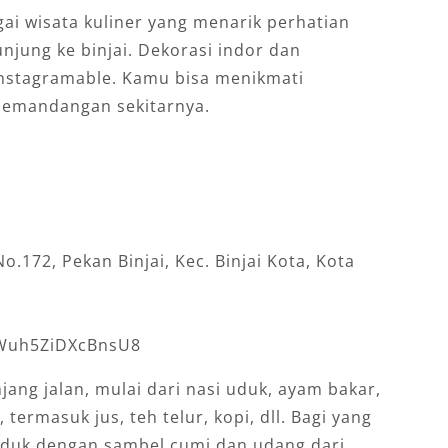
ai wisata kuliner yang menarik perhatian
njung ke binjai. Dekorasi indor dan
instagramable. Kamu bisa menikmati
pemandangan sekitarnya.
o.172, Pekan Binjai, Kec. Binjai Kota, Kota
7Wuh5ZiDXcBnsU8
ang jalan, mulai dari nasi uduk, ayam bakar,
 termasuk jus, teh telur, kopi, dll. Bagi yang
uduk dengan sambel cumi dan udang dari