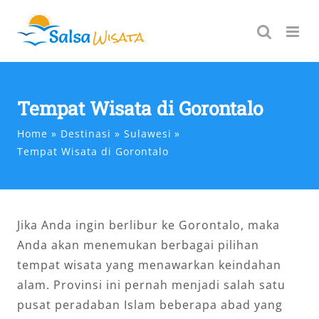
Skip
to
content
Tempat Wisata di Gorontalo
Home
Destinasi
Sulawesi
Tempat Wisata di Gorontalo
Jika Anda ingin berlibur ke Gorontalo, maka
Anda akan menemukan berbagai pilihan
tempat wisata yang menawarkan keindahan
alam. Provinsi ini pernah menjadi salah satu
pusat peradaban Islam beberapa abad yang