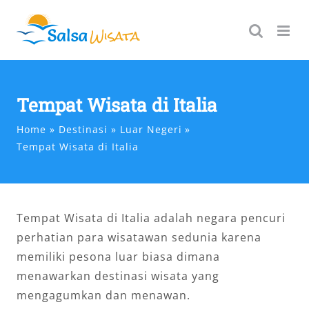
Skip
to
content
Tempat Wisata di Italia
Home
Destinasi
Luar Negeri
Tempat Wisata di Italia
Tempat Wisata di Italia adalah negara pencuri
perhatian para wisatawan sedunia karena
memiliki pesona luar biasa dimana
menawarkan destinasi wisata yang
mengagumkan dan menawan.