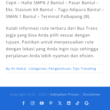
Cepit – Halte SMPN 2 Bantul – Pasar Bantul –
Eks. Stasium KA Bantul – Tugu Adipura Bantul –
SMAN 1 Bantul – Terminal Palbapang (B).
Itulah informasi rute terbaru dari Bus Trans
Jogja yang bisa Anda pilih sesuai dengan
tujuan. Pastikan untuk menyesuaikan rute
dengan lokasi yang Anda ingin tuju sehingga
perjalanan Anda lebih nyaman dan efisien.
By
An Nahal
Categories:
Pengetahuan
,
Tips Traveling
Copyright 2012 - 2025 |
Kebijakan Privasi
|
Disclaimer
Facebook
Instagram
YouTube
Pinterest
X
LinkedIn
Tiktok
Google
Business