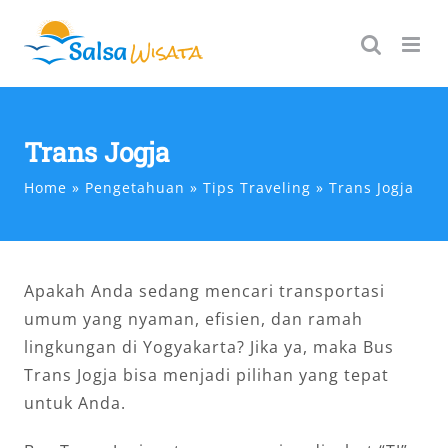
Skip
to
content
Trans Jogja
Home
Pengetahuan
Tips Traveling
Trans Jogja
Apakah Anda sedang mencari transportasi
umum yang nyaman, efisien, dan ramah
lingkungan di Yogyakarta? Jika ya, maka Bus
Trans Jogja bisa menjadi pilihan yang tepat
untuk Anda.