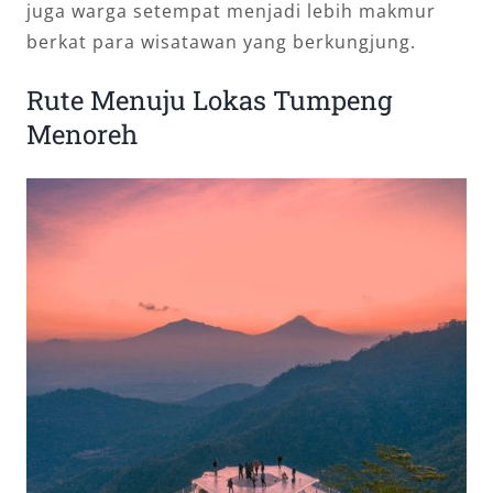
juga warga setempat menjadi lebih makmur
berkat para wisatawan yang berkungjung.
Rute Menuju Lokas Tumpeng
Menoreh