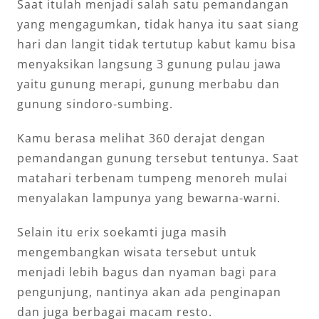
Saat itulah menjadi salah satu pemandangan
yang mengagumkan, tidak hanya itu saat siang
hari dan langit tidak tertutup kabut kamu bisa
menyaksikan langsung 3 gunung pulau jawa
yaitu gunung merapi, gunung merbabu dan
gunung sindoro-sumbing.
Kamu berasa melihat 360 derajat dengan
pemandangan gunung tersebut tentunya. Saat
matahari terbenam tumpeng menoreh mulai
menyalakan lampunya yang bewarna-warni.
Selain itu erix soekamti juga masih
mengembangkan wisata tersebut untuk
menjadi lebih bagus dan nyaman bagi para
pengunjung, nantinya akan ada penginapan
dan juga berbagai macam resto.