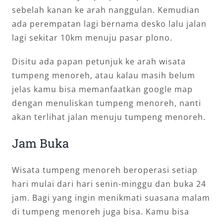
sebelah kanan ke arah nanggulan. Kemudian
ada perempatan lagi bernama desko lalu jalan
lagi sekitar 10km menuju pasar plono.
Disitu ada papan petunjuk ke arah wisata
tumpeng menoreh, atau kalau masih belum
jelas kamu bisa memanfaatkan google map
dengan menuliskan tumpeng menoreh, nanti
akan terlihat jalan menuju tumpeng menoreh.
Jam Buka
Wisata tumpeng menoreh beroperasi setiap
hari mulai dari hari senin-minggu dan buka 24
jam. Bagi yang ingin menikmati suasana malam
di tumpeng menoreh juga bisa. Kamu bisa