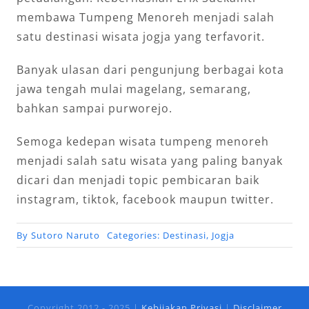
membawa Tumpeng Menoreh menjadi salah
satu destinasi wisata jogja yang terfavorit.
Banyak ulasan dari pengunjung berbagai kota
jawa tengah mulai magelang, semarang,
bahkan sampai purworejo.
Semoga kedepan wisata tumpeng menoreh
menjadi salah satu wisata yang paling banyak
dicari dan menjadi topic pembicaran baik
instagram, tiktok, facebook maupun twitter.
By
Sutoro Naruto
Categories:
Destinasi
,
Jogja
Copyright 2012 - 2025 |
Kebijakan Privasi
|
Disclaimer