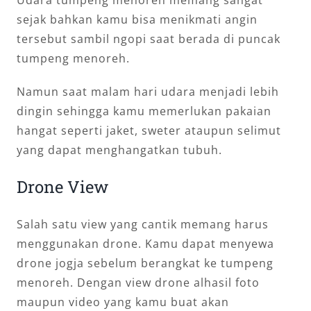
Udara tumpeng menoreh memang sangat
sejak bahkan kamu bisa menikmati angin
tersebut sambil ngopi saat berada di puncak
tumpeng menoreh.
Namun saat malam hari udara menjadi lebih
dingin sehingga kamu memerlukan pakaian
hangat seperti jaket, sweter ataupun selimut
yang dapat menghangatkan tubuh.
Drone View
Salah satu view yang cantik memang harus
menggunakan drone. Kamu dapat menyewa
drone jogja sebelum berangkat ke tumpeng
menoreh. Dengan view drone alhasil foto
maupun video yang kamu buat akan