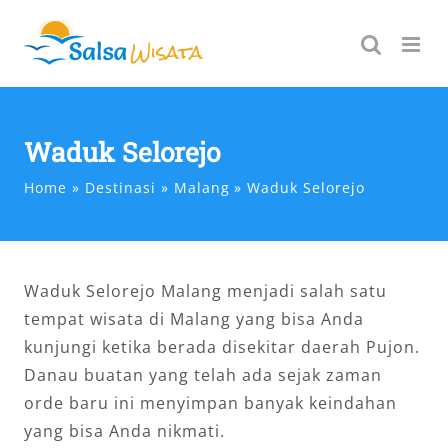
Skip
to
content
Waduk Selorejo
Home
Destinasi
Malang
Waduk Selorejo
Waduk Selorejo Malang menjadi salah satu
tempat wisata di Malang yang bisa Anda
kunjungi ketika berada disekitar daerah Pujon.
Danau buatan yang telah ada sejak zaman
orde baru ini menyimpan banyak keindahan
yang bisa Anda nikmati.