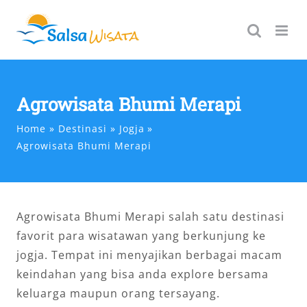
Skip
to
content
Agrowisata Bhumi Merapi
Home
Destinasi
Jogja
Agrowisata Bhumi Merapi
Agrowisata Bhumi Merapi salah satu destinasi
favorit para wisatawan yang berkunjung ke
jogja. Tempat ini menyajikan berbagai macam
keindahan yang bisa anda explore bersama
keluarga maupun orang tersayang.