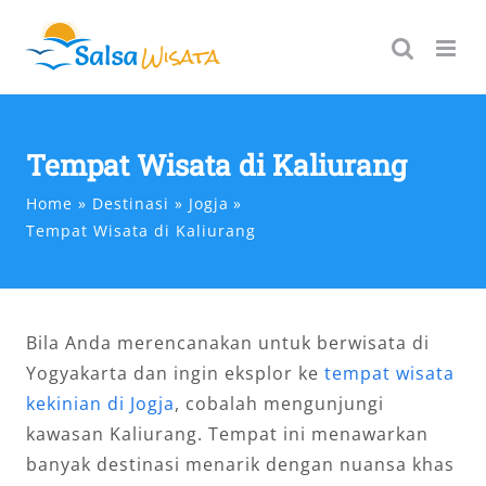
Skip
to
content
Tempat Wisata di Kaliurang
Home
Destinasi
Jogja
Tempat Wisata di Kaliurang
Bila Anda merencanakan untuk berwisata di
Yogyakarta dan ingin eksplor ke
tempat wisata
kekinian di Jogja
, cobalah mengunjungi
kawasan Kaliurang. Tempat ini menawarkan
banyak destinasi menarik dengan nuansa khas