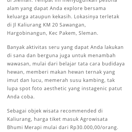
alam yang dapat Anda explore bersama
keluarga ataupun kekasih. Lokasinya terletak
di Jl Kaliurang KM 20 Sawangan,
Hargobinangun, Kec Pakem, Sleman.
Banyak aktivitas seru yang dapat Anda lakukan
di sana dan berguna juga untuk menambah
wawasan, mulai dari belajar tata cara budidaya
hewan, memberi makan hewan ternak yang
imut dan lucu, memerah susu kambing, tak
lupa spot foto aesthetic yang instagenic patut
Anda coba.
Sebagai objek wisata recommended di
Kaliurang, harga tiket masuk Agrowisata
Bhumi Merapi mulai dari Rp30.000,00/orang.