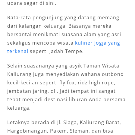
udara segar di sini.
Rata-rata pengunjung yang datang memang
dari kalangan keluarga. Biasanya mereka
bersantai menikmati suasana alam yang asri
sekaligus mencoba wisata
kuliner Jogja yang
terkenal
seperti Jadah Tempe.
Selain suasananya yang asyik Taman Wisata
Kaliurang juga menyediakan wahana outbond
kecil-kecilan seperti fly fox, ridz high rope,
jembatan jaring, dll. Jadi tempat ini sangat
tepat menjadi destinasi liburan Anda bersama
keluarga.
Letaknya berada di Jl. Siaga, Kaliurang Barat,
Hargobinangun, Pakem, Sleman, dan bisa