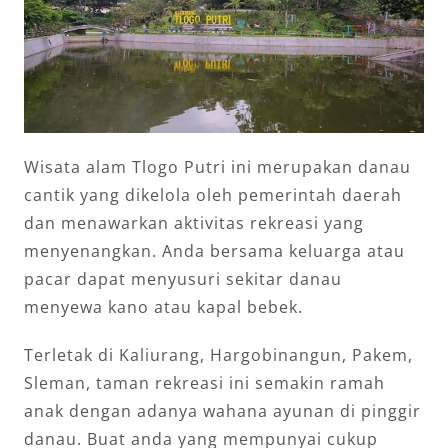
Wisata alam Tlogo Putri ini merupakan danau
cantik yang dikelola oleh pemerintah daerah
dan menawarkan aktivitas rekreasi yang
menyenangkan. Anda bersama keluarga atau
pacar dapat menyusuri sekitar danau
menyewa kano atau kapal bebek.
Terletak di Kaliurang, Hargobinangun, Pakem,
Sleman, taman rekreasi ini semakin ramah
anak dengan adanya wahana ayunan di pinggir
danau. Buat anda yang mempunyai cukup