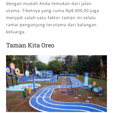
dengan mudah Anda temukan dari jalan
utama. Tiketnya yang cuma Rp8.000,00 juga
menjadi salah satu faktor taman ini selalu
ramai pengunjung terutama dari kalangan
keluarga.
Taman Kita Oreo