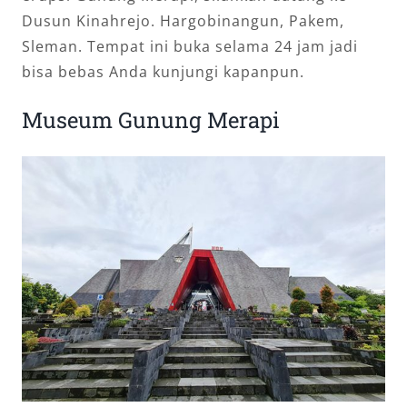
Dusun Kinahrejo. Hargobinangun, Pakem,
Sleman. Tempat ini buka selama 24 jam jadi
bisa bebas Anda kunjungi kapanpun.
Museum Gunung Merapi