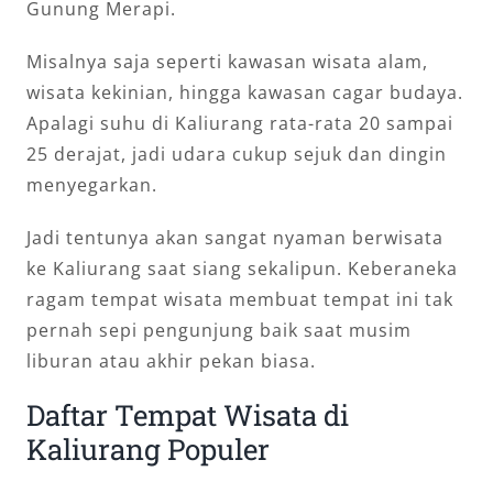
Gunung Merapi.
Misalnya saja seperti kawasan wisata alam,
wisata kekinian, hingga kawasan cagar budaya.
Apalagi suhu di Kaliurang rata-rata 20 sampai
25 derajat, jadi udara cukup sejuk dan dingin
menyegarkan.
Jadi tentunya akan sangat nyaman berwisata
ke Kaliurang saat siang sekalipun. Keberaneka
ragam tempat wisata membuat tempat ini tak
pernah sepi pengunjung baik saat musim
liburan atau akhir pekan biasa.
Daftar Tempat Wisata di
Kaliurang Populer