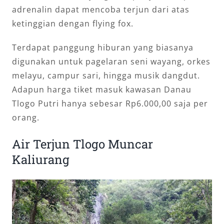
adrenalin dapat mencoba terjun dari atas
ketinggian dengan flying fox.
Terdapat panggung hiburan yang biasanya
digunakan untuk pagelaran seni wayang, orkes
melayu, campur sari, hingga musik dangdut.
Adapun harga tiket masuk kawasan Danau
Tlogo Putri hanya sebesar Rp6.000,00 saja per
orang.
Air Terjun Tlogo Muncar
Kaliurang