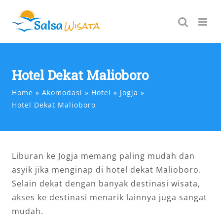
Skip
to
content
Hotel Dekat Malioboro
Home
Akomodasi
Hotel
Jogja
Hotel Dekat Malioboro
Liburan ke Jogja memang paling mudah dan
asyik jika menginap di hotel dekat Malioboro.
Selain dekat dengan banyak destinasi wisata,
akses ke destinasi menarik lainnya juga sangat
mudah.