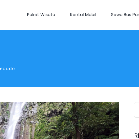
Paket Wisata
Rental Mobil
Sewa Bus Par
Sedudo
S
fo
R