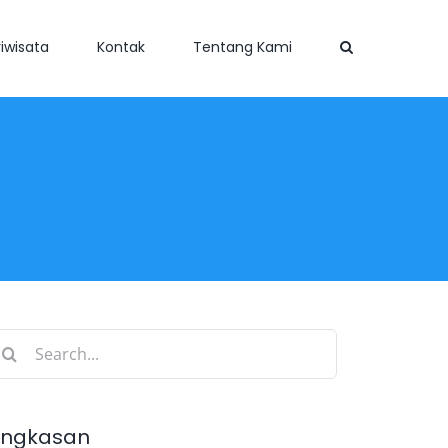
iwisata
Kontak
Tentang Kami
earch
r:
ingkasan