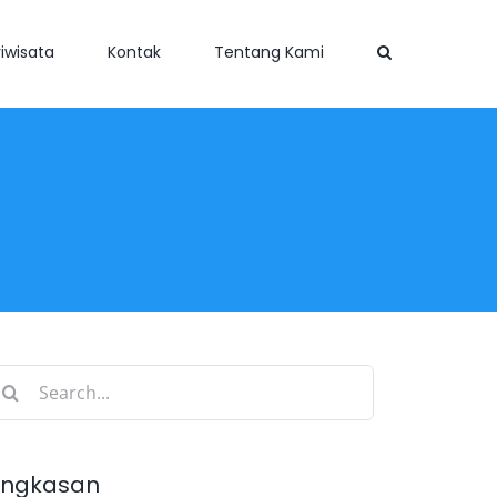
iwisata
Kontak
Tentang Kami
earch
r:
ingkasan