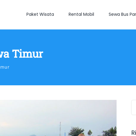
Paket Wisata
Rental Mobil
Sewa Bus Par
wa Timur
imur
S
fo
R