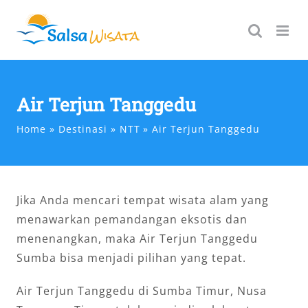
Skip
to
content
Air Terjun Tanggedu
Home
Destinasi
NTT
Air Terjun Tanggedu
Jika Anda mencari tempat wisata alam yang
menawarkan pemandangan eksotis dan
menenangkan, maka Air Terjun Tanggedu
Sumba bisa menjadi pilihan yang tepat.
Air Terjun Tanggedu di Sumba Timur, Nusa