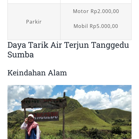
Motor Rp2.000,00
Parkir
Mobil Rp5.000,00
Daya Tarik Air Terjun Tanggedu
Sumba
Keindahan Alam