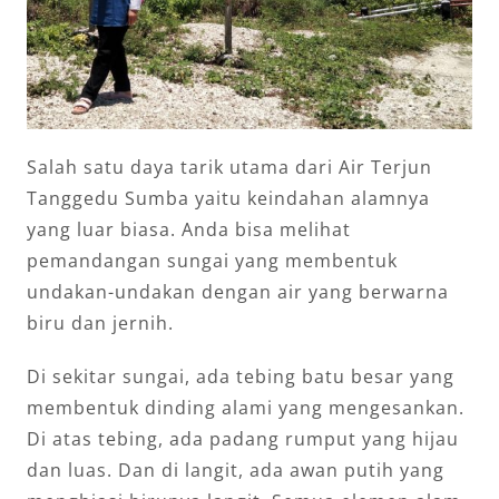
Salah satu daya tarik utama dari Air Terjun
Tanggedu Sumba yaitu keindahan alamnya
yang luar biasa. Anda bisa melihat
pemandangan sungai yang membentuk
undakan-undakan dengan air yang berwarna
biru dan jernih.
Di sekitar sungai, ada tebing batu besar yang
membentuk dinding alami yang mengesankan.
Di atas tebing, ada padang rumput yang hijau
dan luas. Dan di langit, ada awan putih yang