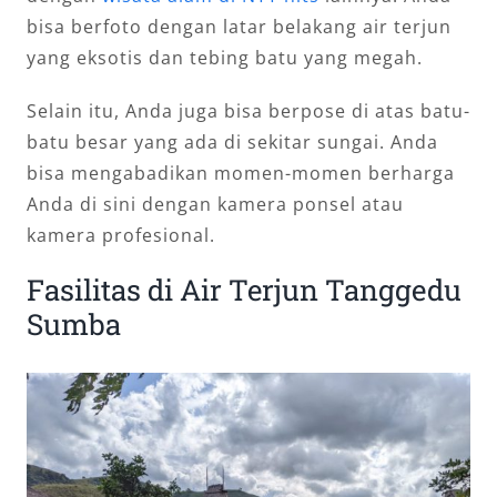
bisa berfoto dengan latar belakang air terjun
yang eksotis dan tebing batu yang megah.
Selain itu, Anda juga bisa berpose di atas batu-
batu besar yang ada di sekitar sungai. Anda
bisa mengabadikan momen-momen berharga
Anda di sini dengan kamera ponsel atau
kamera profesional.
Fasilitas di Air Terjun Tanggedu
Sumba