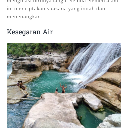
menghiasi birunya langit. Semua elemen alam
ini menciptakan suasana yang indah dan
menenangkan.
Kesegaran Air