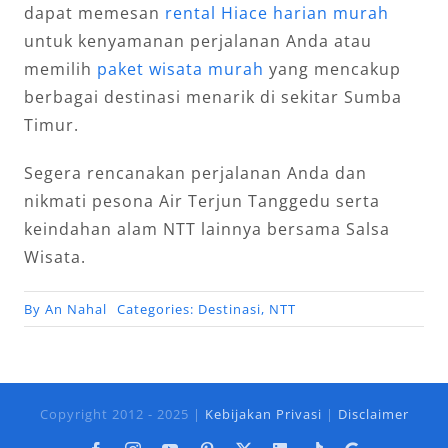
dapat memesan
rental Hiace harian murah
untuk kenyamanan perjalanan Anda atau
memilih
paket wisata murah
yang mencakup
berbagai destinasi menarik di sekitar Sumba
Timur.
Segera rencanakan perjalanan Anda dan
nikmati pesona Air Terjun Tanggedu serta
keindahan alam NTT lainnya bersama Salsa
Wisata.
By
An Nahal
Categories:
Destinasi
,
NTT
Copyright 2012 - 2025 |
Kebijakan Privasi
|
Disclaimer