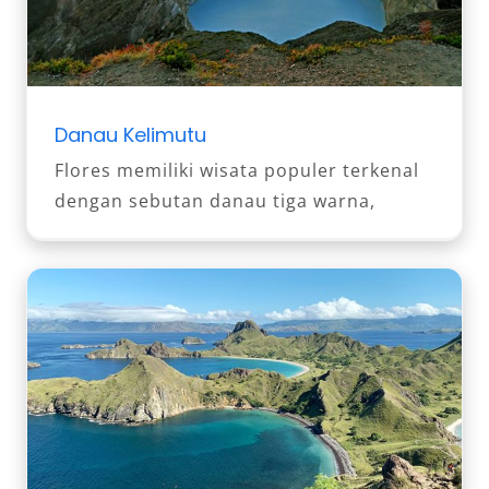
Danau Kelimutu
Flores memiliki wisata populer terkenal
dengan sebutan danau tiga warna,