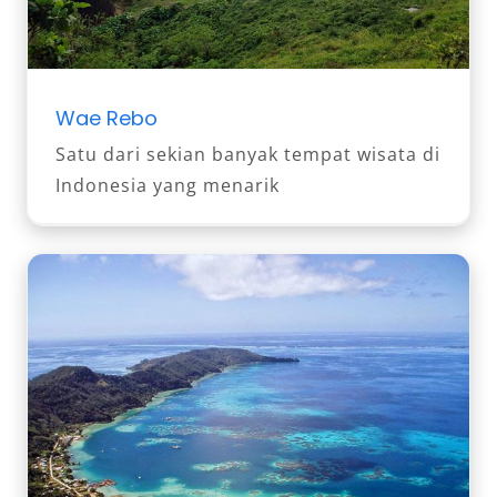
Wae Rebo
Satu dari sekian banyak tempat wisata di
Indonesia yang menarik