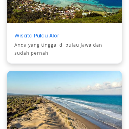
Wisata Pulau Alor
Anda yang tinggal di pulau Jawa dan
sudah pernah