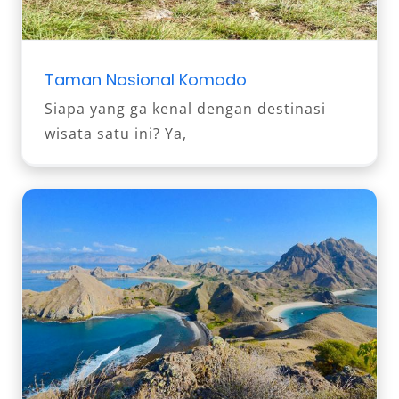
Taman Nasional Komodo
Siapa yang ga kenal dengan destinasi
wisata satu ini? Ya,