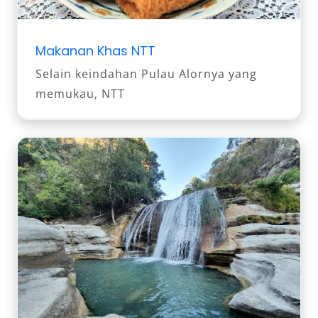
Makanan Khas NTT
Selain keindahan Pulau Alornya yang
memukau, NTT