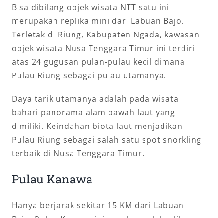
Bisa dibilang objek wisata NTT satu ini
merupakan replika mini dari Labuan Bajo.
Terletak di Riung, Kabupaten Ngada, kawasan
objek wisata Nusa Tenggara Timur ini terdiri
atas 24 gugusan pulan-pulau kecil dimana
Pulau Riung sebagai pulau utamanya.
Daya tarik utamanya adalah pada wisata
bahari panorama alam bawah laut yang
dimiliki. Keindahan biota laut menjadikan
Pulau Riung sebagai salah satu spot snorkling
terbaik di Nusa Tenggara Timur.
Pulau Kanawa
Hanya berjarak sekitar 15 KM dari Labuan