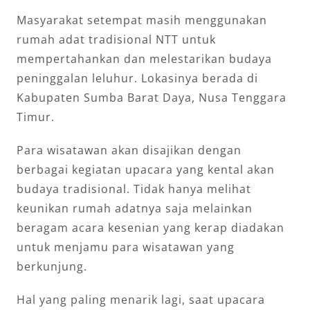
Masyarakat setempat masih menggunakan
rumah adat tradisional NTT untuk
mempertahankan dan melestarikan budaya
peninggalan leluhur. Lokasinya berada di
Kabupaten Sumba Barat Daya, Nusa Tenggara
Timur.
Para wisatawan akan disajikan dengan
berbagai kegiatan upacara yang kental akan
budaya tradisional. Tidak hanya melihat
keunikan rumah adatnya saja melainkan
beragam acara kesenian yang kerap diadakan
untuk menjamu para wisatawan yang
berkunjung.
Hal yang paling menarik lagi, saat upacara