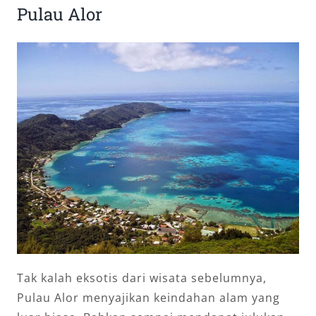
Pulau Alor
Tak kalah eksotis dari wisata sebelumnya,
Pulau Alor menyajikan keindahan alam yang