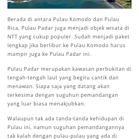
Berada di antara Pulau Komodo dan Pulau
Rica, Pulau Padar juga menjadi objek wisata di
NTT yang cukup populer. Sudah menjadi paket
lengkap jika berlibur ke Pulau Komodo harus
mampir juga ke Pulau Padar ini.
Pulau Padar merupakan kawasan perbukitan di
tengah-tengah laut yang begitu cantik dan
menawan. Siapa saja yang datang akan
terkesima dengan suguhun pemandangan
yang luar biasa menakjubkan.
Walaupun tak ada tanda-tanda kehidupan di
Pulau ini, namun suguhan pemandangannya
tak kalah dengan pulau-pulau yang ada di