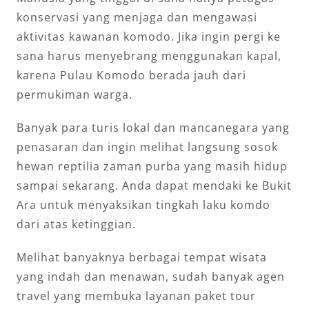
konservasi yang menjaga dan mengawasi
aktivitas kawanan komodo. Jika ingin pergi ke
sana harus menyebrang menggunakan kapal,
karena Pulau Komodo berada jauh dari
permukiman warga.
Banyak para turis lokal dan mancanegara yang
penasaran dan ingin melihat langsung sosok
hewan reptilia zaman purba yang masih hidup
sampai sekarang. Anda dapat mendaki ke Bukit
Ara untuk menyaksikan tingkah laku komdo
dari atas ketinggian.
Melihat banyaknya berbagai tempat wisata
yang indah dan menawan, sudah banyak agen
travel yang membuka layanan paket tour