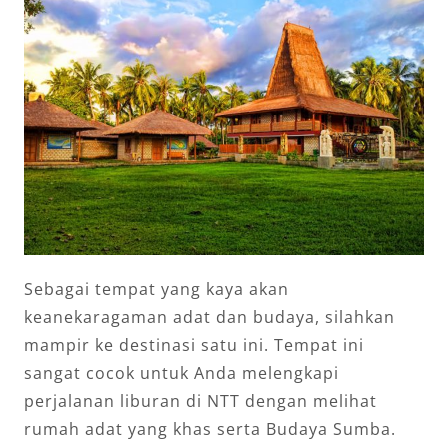
Sebagai tempat yang kaya akan
keanekaragaman adat dan budaya, silahkan
mampir ke destinasi satu ini. Tempat ini
sangat cocok untuk Anda melengkapi
perjalanan liburan di NTT dengan melihat
rumah adat yang khas serta Budaya Sumba.