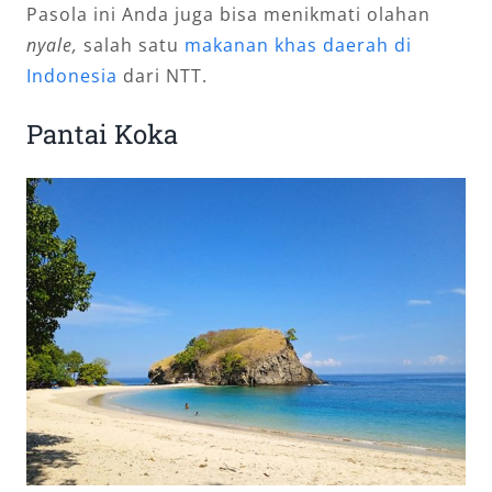
Pasola ini Anda juga bisa menikmati olahan
nyale,
salah satu
makanan khas daerah di
Indonesia
dari NTT.
Pantai Koka