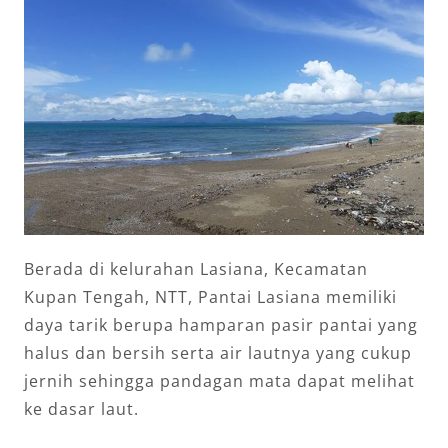
Berada di kelurahan Lasiana, Kecamatan
Kupan Tengah, NTT, Pantai Lasiana memiliki
daya tarik berupa hamparan pasir pantai yang
halus dan bersih serta air lautnya yang cukup
jernih sehingga pandagan mata dapat melihat
ke dasar laut.