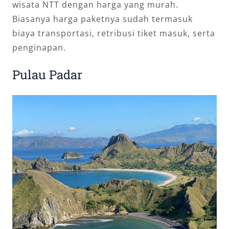
wisata NTT dengan harga yang murah.
Biasanya harga paketnya sudah termasuk
biaya transportasi, retribusi tiket masuk, serta
penginapan.
Pulau Padar