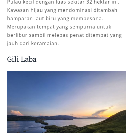
Pulau kecil dengan luas sekitar 32 hektar ini.
Kawasan hijau yang mendominasi ditambah
hamparan laut biru yang mempesona.
Merupakan tempat yang sempurna untuk
berlibur sambil melepas penat ditempat yang
jauh dari keramaian.
Gili Laba