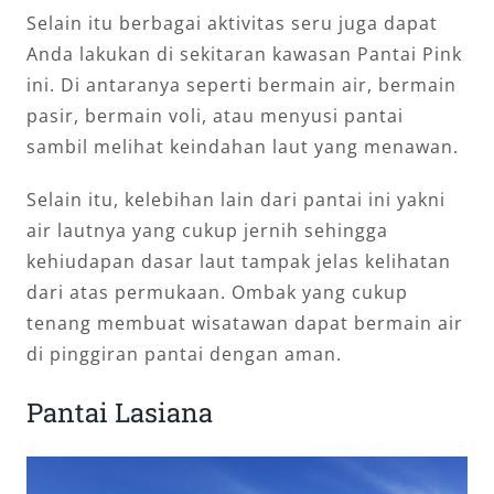
Selain itu berbagai aktivitas seru juga dapat
Anda lakukan di sekitaran kawasan Pantai Pink
ini. Di antaranya seperti bermain air, bermain
pasir, bermain voli, atau menyusi pantai
sambil melihat keindahan laut yang menawan.
Selain itu, kelebihan lain dari pantai ini yakni
air lautnya yang cukup jernih sehingga
kehiudapan dasar laut tampak jelas kelihatan
dari atas permukaan. Ombak yang cukup
tenang membuat wisatawan dapat bermain air
di pinggiran pantai dengan aman.
Pantai Lasiana