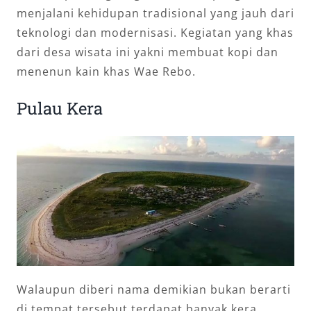
menjalani kehidupan tradisional yang jauh dari
teknologi dan modernisasi. Kegiatan yang khas
dari desa wisata ini yakni membuat kopi dan
menenun kain khas Wae Rebo.
Pulau Kera
Walaupun diberi nama demikian bukan berarti
di tempat tersebut terdapat banyak kera,