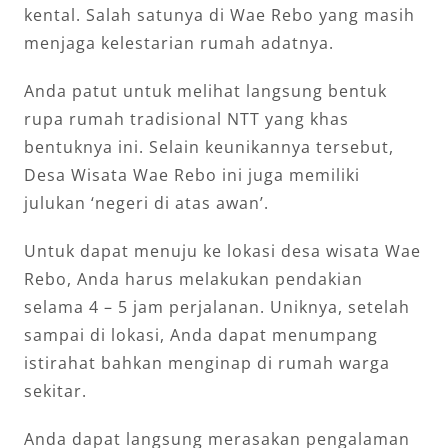
kental. Salah satunya di Wae Rebo yang masih
menjaga kelestarian rumah adatnya.
Anda patut untuk melihat langsung bentuk
rupa rumah tradisional NTT yang khas
bentuknya ini. Selain keunikannya tersebut,
Desa Wisata Wae Rebo ini juga memiliki
julukan ‘negeri di atas awan’.
Untuk dapat menuju ke lokasi desa wisata Wae
Rebo, Anda harus melakukan pendakian
selama 4 – 5 jam perjalanan. Uniknya, setelah
sampai di lokasi, Anda dapat menumpang
istirahat bahkan menginap di rumah warga
sekitar.
Anda dapat langsung merasakan pengalaman