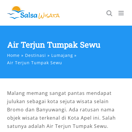
Skip
to
content
Air Terjun Tumpak Sewu
Home
Destinasi
Lumajang
Air Terjun Tumpak Sewu
Malang memang sangat pantas mendapat
julukan sebagai kota sejuta wisata selain
Bromo dan Banyuwangi. Ada ratusan nama
objek wisata terkenal di Kota Apel ini. Salah
satunya adalah Air Terjun Tumpak Sewu.