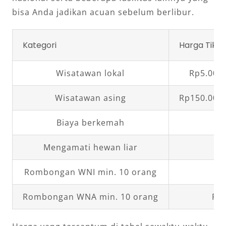
bisa Anda jadikan acuan sebelum berlibur.
Kategori
Harga Tiket
Wisatawan lokal
Rp5.000,
Wisatawan asing
Rp150.000,
Biaya berkemah
R
Mengamati hewan liar
Rp
Rombongan WNI min. 10 orang
R
Rombongan WNA min. 10 orang
Rp