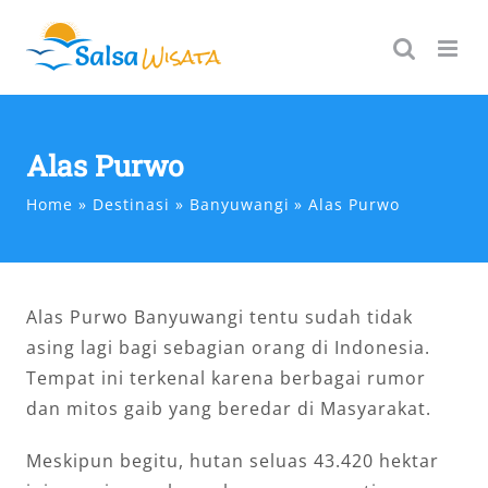
Skip
to
content
Alas Purwo
Home
Destinasi
Banyuwangi
Alas Purwo
Alas Purwo Banyuwangi tentu sudah tidak
asing lagi bagi sebagian orang di Indonesia.
Tempat ini terkenal karena berbagai rumor
dan mitos gaib yang beredar di Masyarakat.
Meskipun begitu, hutan seluas 43.420 hektar