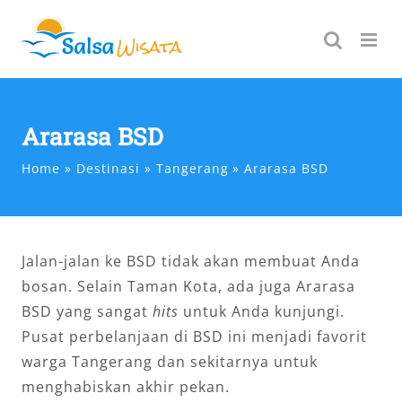
Skip
to
content
Ararasa BSD
Home
Destinasi
Tangerang
Ararasa BSD
Jalan-jalan ke BSD tidak akan membuat Anda
bosan. Selain Taman Kota, ada juga Ararasa
BSD yang sangat
hits
untuk Anda kunjungi.
Pusat perbelanjaan di BSD ini menjadi favorit
warga Tangerang dan sekitarnya untuk
menghabiskan akhir pekan.