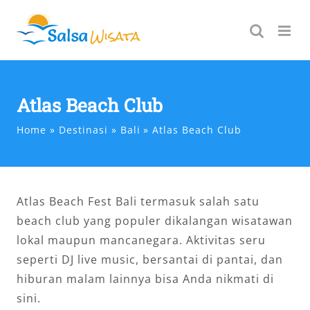
Skip
to
content
Atlas Beach Club
Home
Destinasi
Bali
Atlas Beach Club
Atlas Beach Fest Bali termasuk salah satu
beach club yang populer dikalangan wisatawan
lokal maupun mancanegara. Aktivitas seru
seperti DJ live music, bersantai di pantai, dan
hiburan malam lainnya bisa Anda nikmati di
sini.