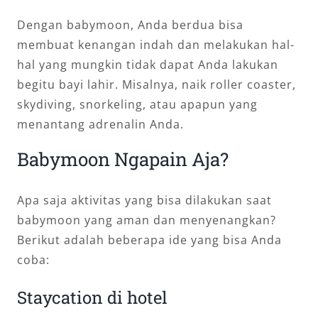
Dengan babymoon, Anda berdua bisa
membuat kenangan indah dan melakukan hal-
hal yang mungkin tidak dapat Anda lakukan
begitu bayi lahir. Misalnya, naik roller coaster,
skydiving, snorkeling, atau apapun yang
menantang adrenalin Anda.
Babymoon Ngapain Aja?
Apa saja aktivitas yang bisa dilakukan saat
babymoon yang aman dan menyenangkan?
Berikut adalah beberapa ide yang bisa Anda
coba:
Staycation di hotel