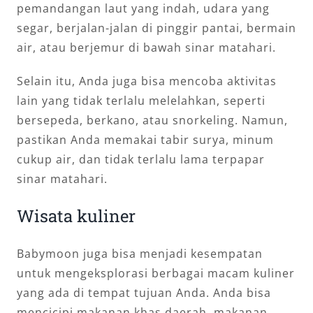
pemandangan laut yang indah, udara yang
segar, berjalan-jalan di pinggir pantai, bermain
air, atau berjemur di bawah sinar matahari.
Selain itu, Anda juga bisa mencoba aktivitas
lain yang tidak terlalu melelahkan, seperti
bersepeda, berkano, atau snorkeling. Namun,
pastikan Anda memakai tabir surya, minum
cukup air, dan tidak terlalu lama terpapar
sinar matahari.
Wisata kuliner
Babymoon juga bisa menjadi kesempatan
untuk mengeksplorasi berbagai macam kuliner
yang ada di tempat tujuan Anda. Anda bisa
mencicipi makanan khas daerah, makanan