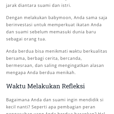
jarak diantara suami dan istri.
Dengan melakukan babymoon, Anda sama saja
berinvestasi untuk memperkuat ikatan Anda
dan suami sebelum memasuki dunia baru
sebagai orang tua.
Anda berdua bisa menikmati waktu berkualitas
bersama, berbagi cerita, bercanda,
bermesraan, dan saling mengingatkan alasan
mengapa Anda berdua menikah.
Waktu Melakukan Refleksi
Bagaimana Anda dan suami ingin mendidik si
kecil nanti? Seperti apa pembagian peran
pengasuhan yang Anda berdua harapkan? Hal-