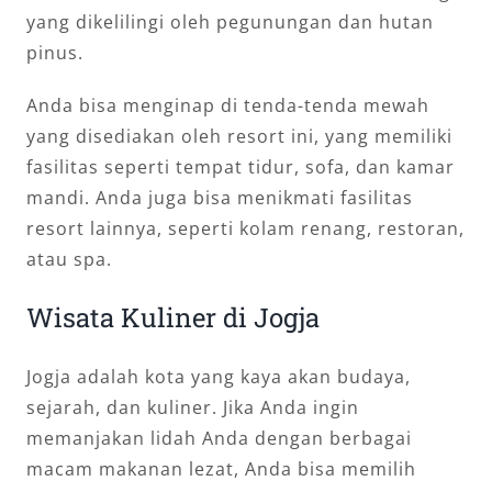
yang dikelilingi oleh pegunungan dan hutan
pinus.
Anda bisa menginap di tenda-tenda mewah
yang disediakan oleh resort ini, yang memiliki
fasilitas seperti tempat tidur, sofa, dan kamar
mandi. Anda juga bisa menikmati fasilitas
resort lainnya, seperti kolam renang, restoran,
atau spa.
Wisata Kuliner di Jogja
Jogja adalah kota yang kaya akan budaya,
sejarah, dan kuliner. Jika Anda ingin
memanjakan lidah Anda dengan berbagai
macam makanan lezat, Anda bisa memilih