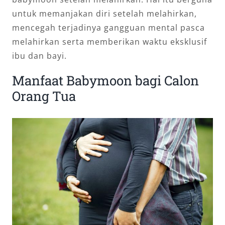
untuk memanjakan diri setelah melahirkan,
mencegah terjadinya gangguan mental pasca
melahirkan serta memberikan waktu eksklusif
ibu dan bayi.
Manfaat Babymoon bagi Calon
Orang Tua