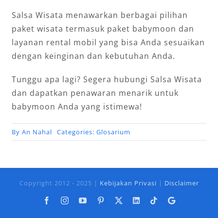
Salsa Wisata menawarkan berbagai pilihan
paket wisata termasuk paket babymoon dan
layanan rental mobil yang bisa Anda sesuaikan
dengan keinginan dan kebutuhan Anda.
Tunggu apa lagi? Segera hubungi Salsa Wisata
dan dapatkan penawaran menarik untuk
babymoon Anda yang istimewa!
By
An Nahal
Categories:
Glosarium
Copyright 2012 - 2025 |
Kebijakan Privasi
|
Disclaimer
Facebook
Instagram
YouTube
Pinterest
X
LinkedIn
Tiktok
Google
Business