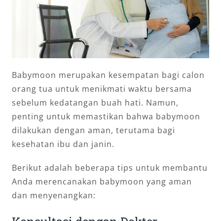
Babymoon merupakan kesempatan bagi calon
orang tua untuk menikmati waktu bersama
sebelum kedatangan buah hati. Namun,
penting untuk memastikan bahwa babymoon
dilakukan dengan aman, terutama bagi
kesehatan ibu dan janin.
Berikut adalah beberapa tips untuk membantu
Anda merencanakan babymoon yang aman
dan menyenangkan: