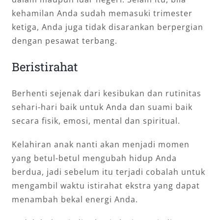
kehamilan Anda sudah memasuki trimester
ketiga, Anda juga tidak disarankan berpergian
dengan pesawat terbang.
Beristirahat
Berhenti sejenak dari kesibukan dan rutinitas
sehari-hari baik untuk Anda dan suami baik
secara fisik, emosi, mental dan spiritual.
Kelahiran anak nanti akan menjadi momen
yang betul-betul mengubah hidup Anda
berdua, jadi sebelum itu terjadi cobalah untuk
mengambil waktu istirahat ekstra yang dapat
menambah bekal energi Anda.