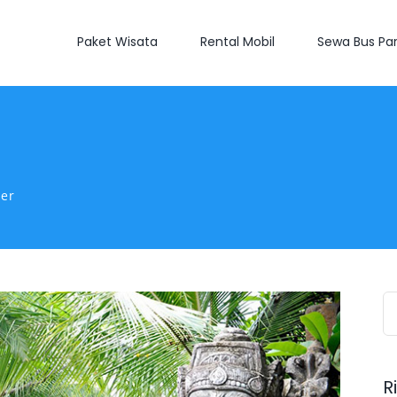
Paket Wisata
Rental Mobil
Sewa Bus Par
ner
S
fo
R