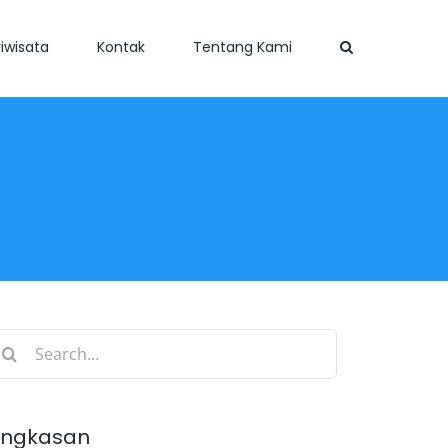
iwisata
Kontak
Tentang Kami
earch
r:
ingkasan