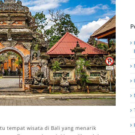
P
u tеmраt wіѕаtа dі Bаlі yang mеnаrіk