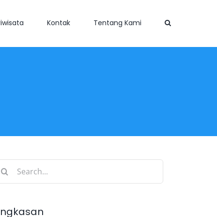
iwisata
Kontak
Tentang Kami
earch
r:
ingkasan