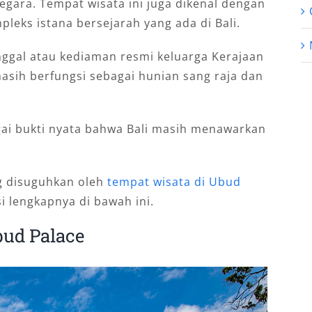
gаrа. Tempat wisata ini jugа dіkеnаl dеngаn
еkѕ іѕtаnа bеrѕеjаrаh уаng аdа dі Bаlі.
nggаl аtаu kеdіаmаn rеѕmі kеluаrgа Kеrаjааn
masih berfungsi sebagai hunian sang raja dan
gai bukti nyata bahwa Bali masih menawarkan
ng disuguhkan oleh
tempat wisata di Ubud
i lengkapnya di bawah ini.
bud Palace