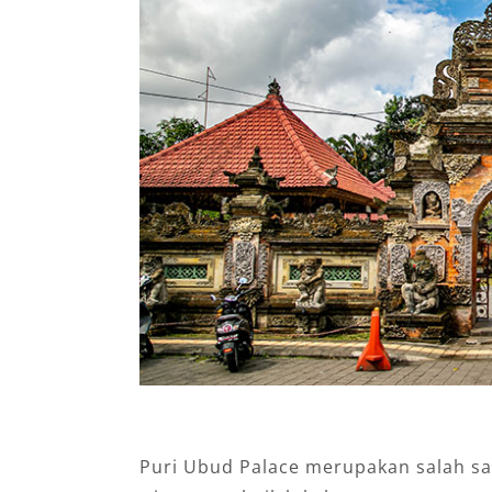
Puri Ubud Palace mеruраkаn ѕаlаh ѕаt