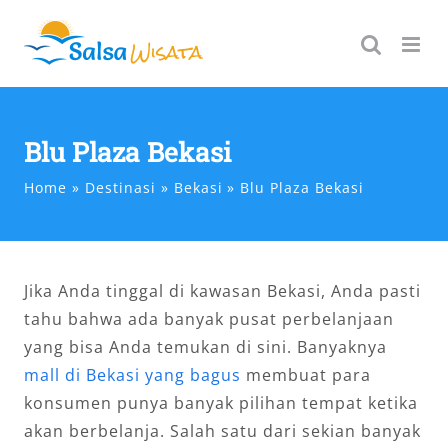
Skip
to
content
Blu Plaza Bekasi
Home
Destinasi
Bekasi
Blu Plaza Bekasi
Jika Anda tinggal di kawasan Bekasi, Anda pasti
tahu bahwa ada banyak pusat perbelanjaan
yang bisa Anda temukan di sini. Banyaknya
mall di Bekasi yang bagus
membuat para
konsumen punya banyak pilihan tempat ketika
akan berbelanja. Salah satu dari sekian banyak