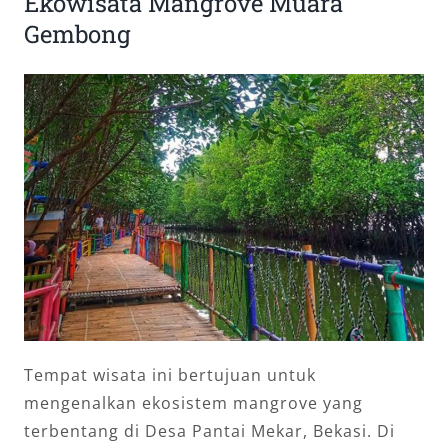
Ekowisata Mangrove Muara
Gembong
Tempat wisata ini bertujuan untuk
mengenalkan ekosistem mangrove yang
terbentang di Desa Pantai Mekar, Bekasi. Di