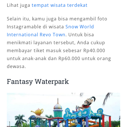
Lihat juga
tempat wisata terdekat
Selain itu, kamu juga bisa mengambil foto
Instagramable di wisata
Snow World
International Revo Town
. Untuk bisa
menikmati layanan tersebut, Anda cukup
membayar tiket masuk sebesar Rp40.000
untuk anak-anak dan Rp60.000 untuk orang
dewasa.
Fantasy Waterpark