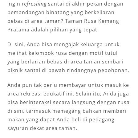
Ingin
refreshing
santai di akhir pekan dengan
pemandangan binatang yang berkeliaran
bebas di area taman? Taman Rusa Kemang
Pratama adalah pilihan yang tepat.
Di sini, Anda bisa mengajak keluarga untuk
melihat kelompok rusa dengan motif tutul
yang berlarian bebas di area taman sembari
piknik santai di bawah rindangnya pepohonan.
Anda pun tak perlu membayar untuk masuk ke
area rekreasi edukatif ini. Selain itu, Anda juga
bisa berinteraksi secara langsung dengan rusa
di sini, termasuk memegang bahkan memberi
makan yang dapat Anda beli di pedagang
sayuran dekat area taman.