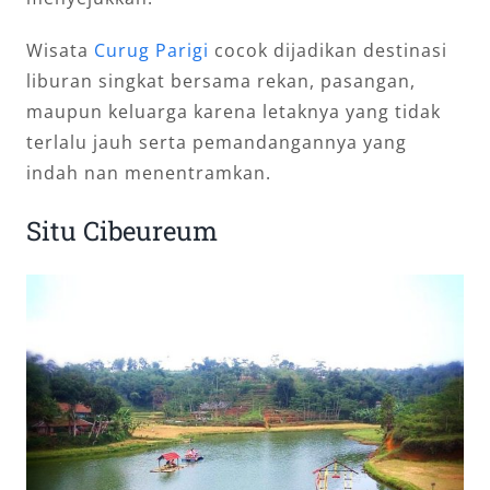
Wisata
Curug Parigi
cocok dijadikan destinasi
liburan singkat bersama rekan, pasangan,
maupun keluarga karena letaknya yang tidak
terlalu jauh serta pemandangannya yang
indah nan menentramkan.
Situ Cibeureum