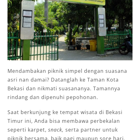
Mendambakan piknik simpel dengan suasana
asri nan damai? Datanglah ke Taman Kota
Bekasi dan nikmati suasananya. Tamannya
rindang dan dipenuhi pepohonan.
Saat berkunjung ke tempat wisata di Bekasi
Timur ini, Anda bisa membawa perbekalan
seperti karpet,
snack,
serta partner untuk
piknik bersama, baik pagi maupun sore hari.