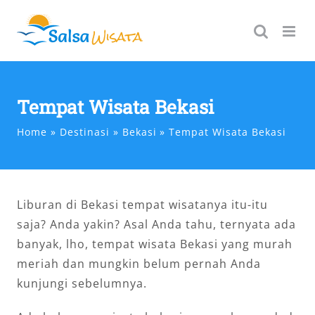
Skip
to
content
Tempat Wisata Bekasi
Home
Destinasi
Bekasi
Tempat Wisata Bekasi
Liburan di Bekasi tempat wisatanya itu-itu
saja? Anda yakin? Asal Anda tahu, ternyata ada
banyak, lho, tempat wisata Bekasi yang murah
meriah dan mungkin belum pernah Anda
kunjungi sebelumnya.