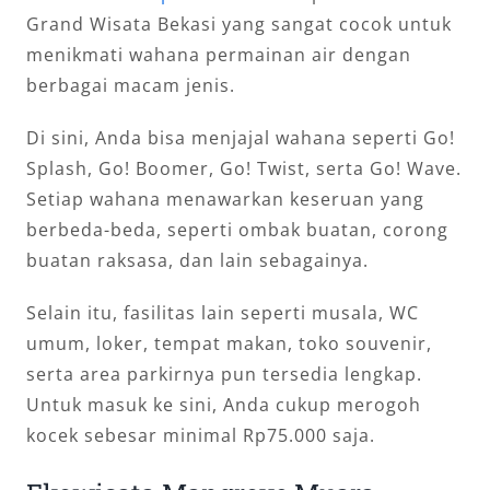
Grand Wisata Bekasi yang sangat cocok untuk
menikmati wahana permainan air dengan
berbagai macam jenis.
Di sini, Anda bisa menjajal wahana seperti Go!
Splash, Go! Boomer, Go! Twist, serta Go! Wave.
Setiap wahana menawarkan keseruan yang
berbeda-beda, seperti ombak buatan, corong
buatan raksasa, dan lain sebagainya.
Selain itu, fasilitas lain seperti musala, WC
umum, loker, tempat makan, toko souvenir,
serta area parkirnya pun tersedia lengkap.
Untuk masuk ke sini, Anda cukup merogoh
kocek sebesar minimal Rp75.000 saja.