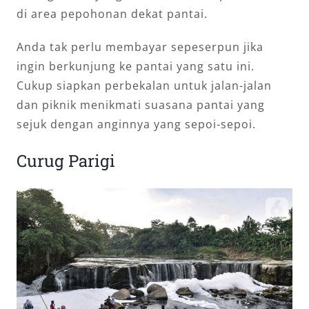
di area pepohonan dekat pantai.
Anda tak perlu membayar sepeserpun jika
ingin berkunjung ke pantai yang satu ini.
Cukup siapkan perbekalan untuk jalan-jalan
dan piknik menikmati suasana pantai yang
sejuk dengan anginnya yang sepoi-sepoi.
Curug Parigi