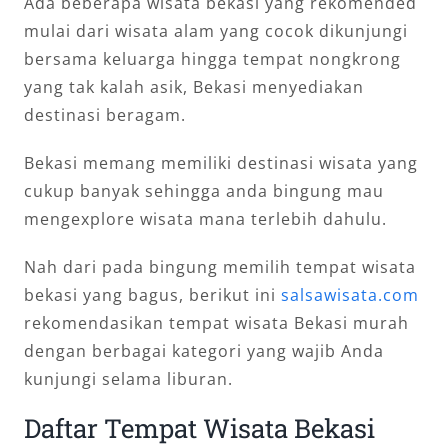
Ada beberapa wisata bekasi yang rekomended
mulai dari wisata alam yang cocok dikunjungi
bersama keluarga hingga tempat nongkrong
yang tak kalah asik, Bekasi menyediakan
destinasi beragam.
Bekasi memang memiliki destinasi wisata yang
cukup banyak sehingga anda bingung mau
mengexplore wisata mana terlebih dahulu.
Nah dari pada bingung memilih tempat wisata
bekasi yang bagus, berikut ini
salsawisata.com
rekomendasikan tempat wisata Bekasi murah
dengan berbagai kategori yang wajib Anda
kunjungi selama liburan.
Daftar Tempat Wisata Bekasi