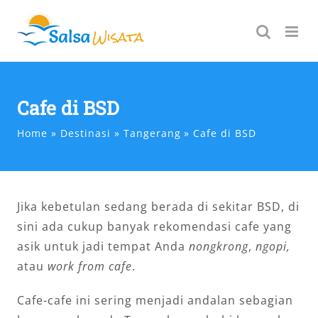
Skip
to
content
Cafe di BSD
Home
Destinasi
Tangerang
Cafe di BSD
Jika kebetulan sedang berada di sekitar BSD, di
sini ada cukup banyak rekomendasi cafe yang
asik untuk jadi tempat Anda
nongkrong
,
ngopi,
atau
work from cafe
.
Cafe-cafe ini sering menjadi andalan sebagian