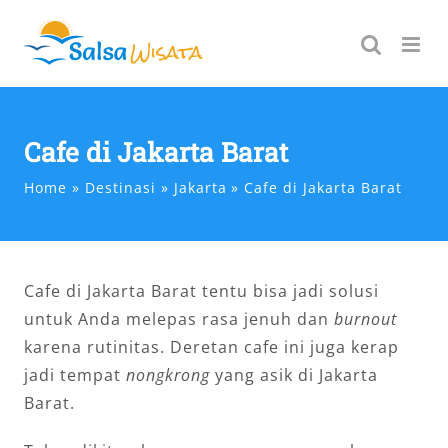
Skip
to
content
Cafe di Jakarta Barat
Home
Destinasi
Jakarta
Cafe di Jakarta Barat
Cafe di Jakarta Barat tentu bisa jadi solusi
untuk Anda melepas rasa jenuh dan
burnout
karena rutinitas. Deretan cafe ini juga kerap
jadi tempat
nongkrong
yang asik di Jakarta
Barat.