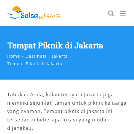
Skip
to
content
Tempat Piknik di Jakarta
Home
Destinasi
Jakarta
Tempat Piknik di Jakarta
Tahukah Anda, kalau ternyata Jakarta juga
memiliki sejumlah taman untuk piknik keluarga
yang nyaman. Tempat piknik di Jakarta ini
tersebar di beberapa lokasi yang mudah
dijangkau.