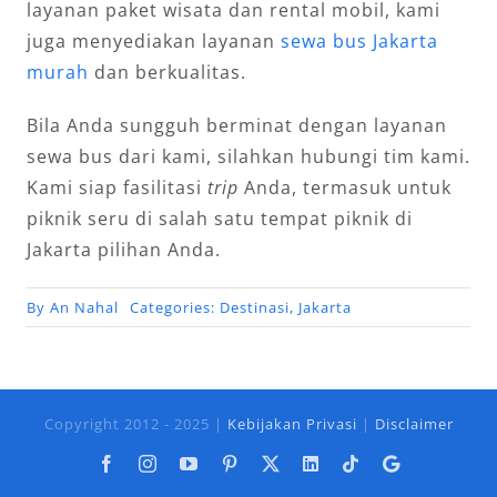
layanan paket wisata dan rental mobil, kami
juga menyediakan layanan
sewa bus Jakarta
murah
dan berkualitas.
Bila Anda sungguh berminat dengan layanan
sewa bus dari kami, silahkan hubungi tim kami.
Kami siap fasilitasi
trip
Anda, termasuk untuk
piknik seru di salah satu tempat piknik di
Jakarta pilihan Anda.
By
An Nahal
Categories:
Destinasi
,
Jakarta
Copyright 2012 - 2025 |
Kebijakan Privasi
|
Disclaimer
Facebook
Instagram
YouTube
Pinterest
X
LinkedIn
Tiktok
Google
Business