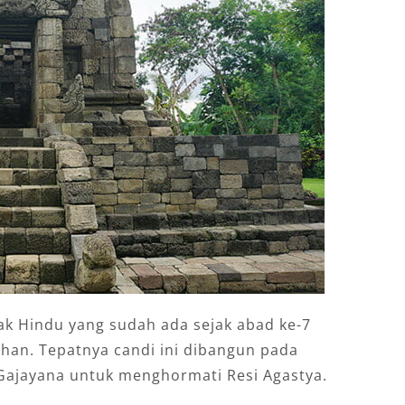
k Hindu yang sudah ada sejak abad ke-7
han. Tepatnya candi ini dibangun pada
 Gajayana untuk menghormati Resi Agastya.