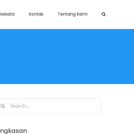
iwisata
Kontak
Tentang Kami
earch
r:
ingkasan