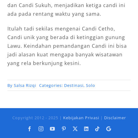
dan Candi Sukuh, menjadikan ketiga candi ini
ada pada rentang waktu yang sama.
Itulah tadi sekilas mengenai Candi Cetho,
Candi unik yang berada di ketinggian gunung
Lawu. Keindahan pemandangan Candi ini bisa
jadi alasan kuat mengapa banyak wisatawan
yang rela berkunjung kesini.
By
Salsa Rizqi
Categories:
Destinasi
,
Solo
Copyright 2012 - 2025 |
Kebijakan Privasi
|
Disclaimer
Facebook
Instagram
YouTube
Pinterest
X
LinkedIn
Tiktok
Google
Business