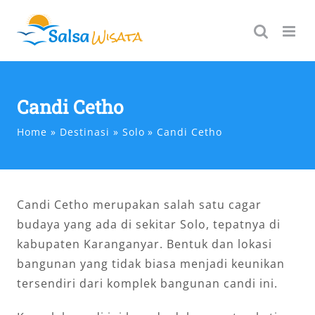
Skip
to
content
Candi Cetho
Home
Destinasi
Solo
Candi Cetho
Candi Cetho merupakan salah satu cagar
budaya yang ada di sekitar Solo, tepatnya di
kabupaten Karanganyar. Bentuk dan lokasi
bangunan yang tidak biasa menjadi keunikan
tersendiri dari komplek bangunan candi ini.