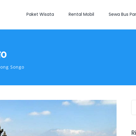
Paket Wisata
Rental Mobil
Sewa Bus Par
go
dong Songo
S
fo
R