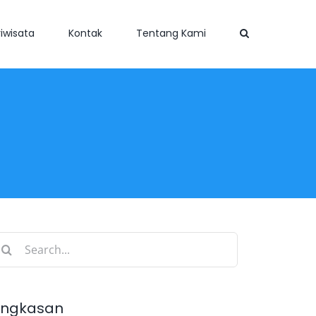
iwisata
Kontak
Tentang Kami
earch
r:
ingkasan