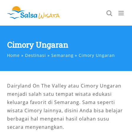
Skip
to
content
Cimory Ungaran
Home
Destinasi
Semarang
Cimory Ungaran
Dairyland On The Valley atau Cimory Ungaran
menjadi salah satu tempat wisata edukasi
keluarga favorit di Semarang. Sama seperti
wisata Cimory lainnya, disini Anda bisa belajar
berbagai hal mengenai hasil olahan susu
secara menyenangkan.