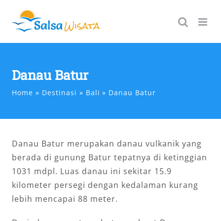
Skip
to
content
Danau Batur
Home
Destinasi
Bali
Danau Batur
Danau Batur merupakan danau vulkanik yang
berada di gunung Batur tepatnya di ketinggian
1031 mdpl. Luas danau ini sekitar 15.9
kilometer persegi dengan kedalaman kurang
lebih mencapai 88 meter.