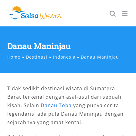
Skip
to
content
Danau Maninjau
Home
Destinasi
Indonesia
Danau Maninjau
Tidak sedikit destinasi wisata di Sumatera
Barat terkenal dengan asal-usul dari sebuah
kisah. Selain
Danau Toba
yang punya cerita
legendaris, ada pula Danau Maninjau dengan
sejarahnya yang amat kental.