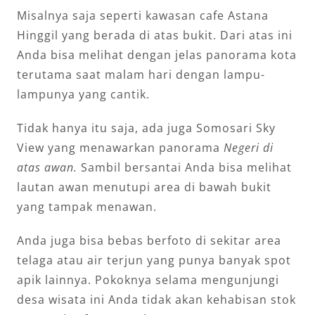
Misalnya saja seperti kawasan cafe Astana
Hinggil yang berada di atas bukit. Dari atas ini
Anda bisa melihat dengan jelas panorama kota
terutama saat malam hari dengan lampu-
lampunya yang cantik.
Tidak hanya itu saja, ada juga Somosari Sky
View yang menawarkan panorama
Negeri di
atas awan.
Sambil bersantai Anda bisa melihat
lautan awan menutupi area di bawah bukit
yang tampak menawan.
Anda juga bisa bebas berfoto di sekitar area
telaga atau air terjun yang punya banyak spot
apik lainnya. Pokoknya selama mengunjungi
desa wisata ini Anda tidak akan kehabisan stok