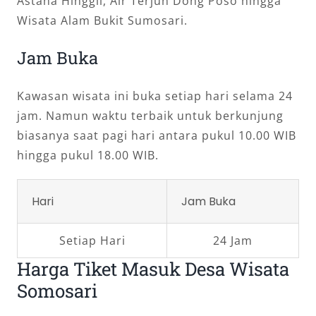
Astana Hinggil, Air Terjun Dong Poso hingga
Wisata Alam Bukit Sumosari.
Jam Buka
Kawasan wisata ini buka setiap hari selama 24
jam. Namun waktu terbaik untuk berkunjung
biasanya saat pagi hari antara pukul 10.00 WIB
hingga pukul 18.00 WIB.
Hari
Jam Buka
Setiap Hari
24 Jam
Harga Tiket Masuk Desa Wisata
Somosari