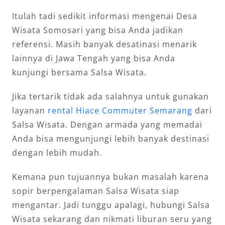
Itulah tadi sedikit informasi mengenai Desa
Wisata Somosari yang bisa Anda jadikan
referensi. Masih banyak desatinasi menarik
lainnya di Jawa Tengah yang bisa Anda
kunjungi bersama Salsa Wisata.
Jika tertarik tidak ada salahnya untuk gunakan
layanan
rental Hiace Commuter Semarang
dari
Salsa Wisata. Dengan armada yang memadai
Anda bisa mengunjungi lebih banyak destinasi
dengan lebih mudah.
Kemana pun tujuannya bukan masalah karena
sopir berpengalaman Salsa Wisata siap
mengantar. Jadi tunggu apalagi, hubungi Salsa
Wisata sekarang dan nikmati liburan seru yang