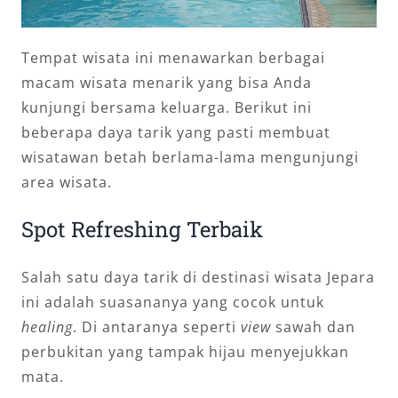
Tempat wisata ini menawarkan berbagai
macam wisata menarik yang bisa Anda
kunjungi bersama keluarga. Berikut ini
beberapa daya tarik yang pasti membuat
wisatawan betah berlama-lama mengunjungi
area wisata.
Spot Refreshing Terbaik
Salah satu daya tarik di destinasi wisata Jepara
ini adalah suasananya yang cocok untuk
healing
. Di antaranya seperti
view
sawah dan
perbukitan yang tampak hijau menyejukkan
mata.