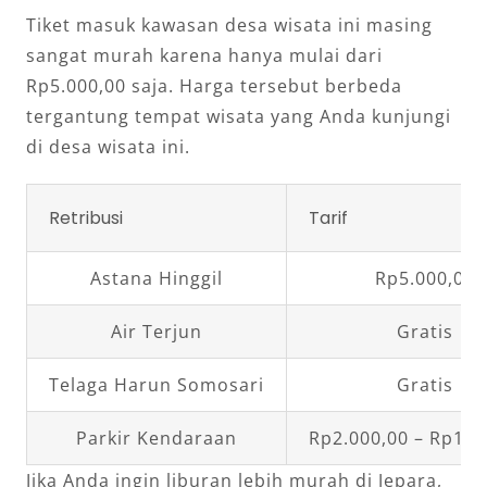
Tiket masuk kawasan desa wisata ini masing
sangat murah karena hanya mulai dari
Rp5.000,00 saja. Harga tersebut berbeda
tergantung tempat wisata yang Anda kunjungi
di desa wisata ini.
Retribusi
Tarif
Astana Hinggil
Rp5.000,00
Air Terjun
Gratis
Telaga Harun Somosari
Gratis
Parkir Kendaraan
Rp2.000,00 – Rp10.
Jika Anda ingin liburan lebih murah di Jepara,