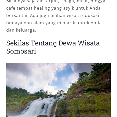
Misalnya saja air terjun, telaga, bukit, hingga
cafe tempat healing yang asyik untuk Anda
bersantai. Ada juga pilihan wisata edukasi
budaya dan alam yang menarik untuk Anda
dan keluarga.
Sekilas Tentang Dewa Wisata
Somosari