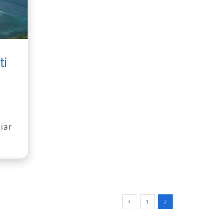
ti
iar
1
2