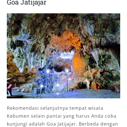
Goa Jatijajar
Rekomendasi selanjutnya tempat wisata
Kebumen selain pantai yang harus Anda coba
kunjungi adalah Goa Jatijajar. Berbeda dengan