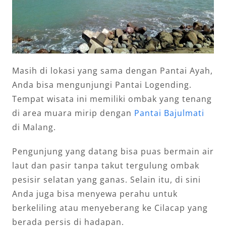
Masih di lokasi yang sama dengan Pantai Ayah,
Anda bisa mengunjungi Pantai Logending.
Tempat wisata ini memiliki ombak yang tenang
di area muara mirip dengan
Pantai Bajulmati
di Malang.
Pengunjung yang datang bisa puas bermain air
laut dan pasir tanpa takut tergulung ombak
pesisir selatan yang ganas. Selain itu, di sini
Anda juga bisa menyewa perahu untuk
berkeliling atau menyeberang ke Cilacap yang
berada persis di hadapan.