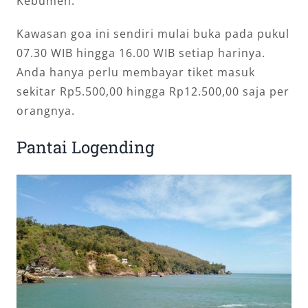
Kebumen.
Kawasan goa ini sendiri mulai buka pada pukul
07.30 WIB hingga 16.00 WIB setiap harinya.
Anda hanya perlu membayar tiket masuk
sekitar Rp5.500,00 hingga Rp12.500,00 saja per
orangnya.
Pantai Logending