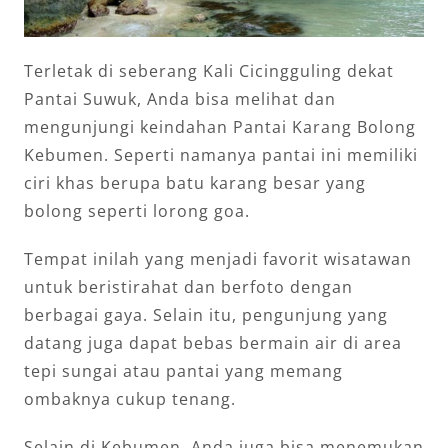
Terletak di seberang Kali Cicingguling dekat
Pantai Suwuk, Anda bisa melihat dan
mengunjungi keindahan Pantai Karang Bolong
Kebumen. Seperti namanya pantai ini memiliki
ciri khas berupa batu karang besar yang
bolong seperti lorong goa.
Tempat inilah yang menjadi favorit wisatawan
untuk beristirahat dan berfoto dengan
berbagai gaya. Selain itu, pengunjung yang
datang juga dapat bebas bermain air di area
tepi sungai atau pantai yang memang
ombaknya cukup tenang.
Selain di Kebumen, Anda juga bisa menemukan