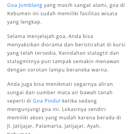
Goa Jomblang
yang masih sangat alami, goa di
Kebumen ini sudah memiliki fasilitas wisata
yang lengkap.
Selama menjelajah goa, Anda bisa
menyaksikan diorama dan beristirahat di kursi
yang telah tersedia. Keindahan stalagtit dan
stalagmitnya pun tampak semakin menawan
dengan sorotan lampu beraneka warna.
Anda juga bisa menikmati segarnya aliran
sungai dan sumber mata air bawah tanah
seperti di
Goa Pindul
ketika sedang
mengunjungi goa ini. Lokasinya sendiri
memiliki akses yang mudah karena berada di
Jl. Jatijajar, Palamarta, Jatijajar, Ayah,