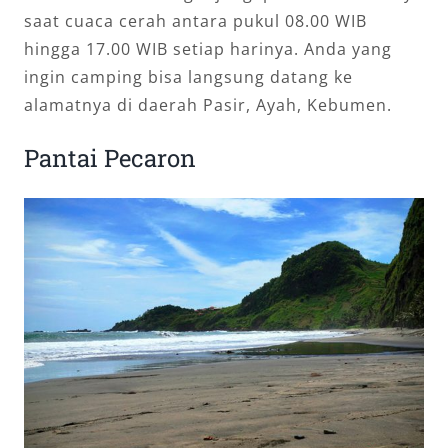
saat cuaca cerah antara pukul 08.00 WIB
hingga 17.00 WIB setiap harinya. Anda yang
ingin camping bisa langsung datang ke
alamatnya di daerah Pasir, Ayah, Kebumen.
Pantai Pecaron