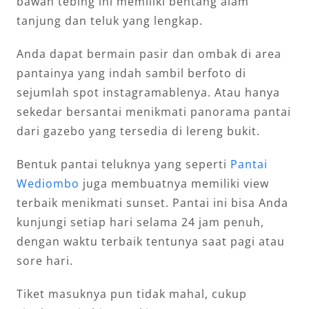
bawah tebing ini memiliki bentang alam
tanjung dan teluk yang lengkap.
Anda dapat bermain pasir dan ombak di area
pantainya yang indah sambil berfoto di
sejumlah spot instagramablenya. Atau hanya
sekedar bersantai menikmati panorama pantai
dari gazebo yang tersedia di lereng bukit.
Bentuk pantai teluknya yang seperti
Pantai
Wediombo
juga membuatnya memiliki view
terbaik menikmati sunset. Pantai ini bisa Anda
kunjungi setiap hari selama 24 jam penuh,
dengan waktu terbaik tentunya saat pagi atau
sore hari.
Tiket masuknya pun tidak mahal, cukup