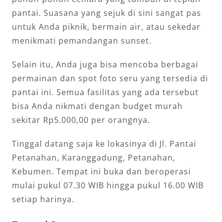
pantai. Suasana yang sejuk di sini sangat pas
untuk Anda piknik, bermain air, atau sekedar
menikmati pemandangan sunset.
Selain itu, Anda juga bisa mencoba berbagai
permainan dan spot foto seru yang tersedia di
pantai ini. Semua fasilitas yang ada tersebut
bisa Anda nikmati dengan budget murah
sekitar Rp5.000,00 per orangnya.
Tinggal datang saja ke lokasinya di Jl. Pantai
Petanahan, Karanggadung, Petanahan,
Kebumen. Tempat ini buka dan beroperasi
mulai pukul 07.30 WIB hingga pukul 16.00 WIB
setiap harinya.