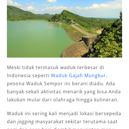
Meski tidak termasuk waduk terbesar di
Indonesia seperti
Waduk Gajah Mungkur
,
pesona Waduk Sempor ini berani diadu. Ada
banyak sekali aktivitas menarik yang bisa Anda
lakukan mulai dari olahraga hingga kulineran.
Waduk ini sering kali menjadi lokasi bersepeda
dan
jogging
masyarakat sekitar terutama saat