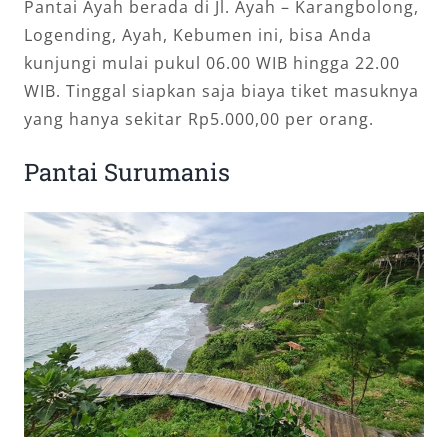
Pantai Ayah berada di Jl. Ayah – Karangbolong,
Logending, Ayah, Kebumen ini, bisa Anda
kunjungi mulai pukul 06.00 WIB hingga 22.00
WIB. Tinggal siapkan saja biaya tiket masuknya
yang hanya sekitar Rp5.000,00 per orang.
Pantai Surumanis