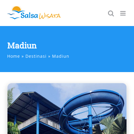
Skip
to
content
Madiun
Home
Destinasi
Madiun