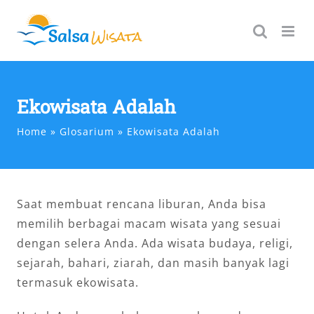
Skip
to
content
Ekowisata Adalah
Home
Glosarium
Ekowisata Adalah
Saat membuat rencana liburan, Anda bisa
memilih berbagai macam wisata yang sesuai
dengan selera Anda. Ada wisata budaya, religi,
sejarah, bahari, ziarah, dan masih banyak lagi
termasuk ekowisata.