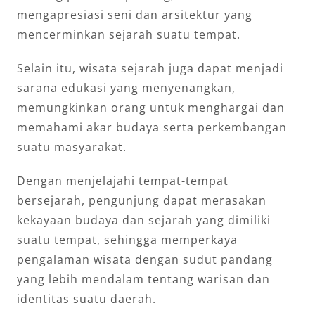
mengapresiasi seni dan arsitektur yang
mencerminkan sejarah suatu tempat.
Selain itu, wisata sejarah juga dapat menjadi
sarana edukasi yang menyenangkan,
memungkinkan orang untuk menghargai dan
memahami akar budaya serta perkembangan
suatu masyarakat.
Dengan menjelajahi tempat-tempat
bersejarah, pengunjung dapat merasakan
kekayaan budaya dan sejarah yang dimiliki
suatu tempat, sehingga memperkaya
pengalaman wisata dengan sudut pandang
yang lebih mendalam tentang warisan dan
identitas suatu daerah.