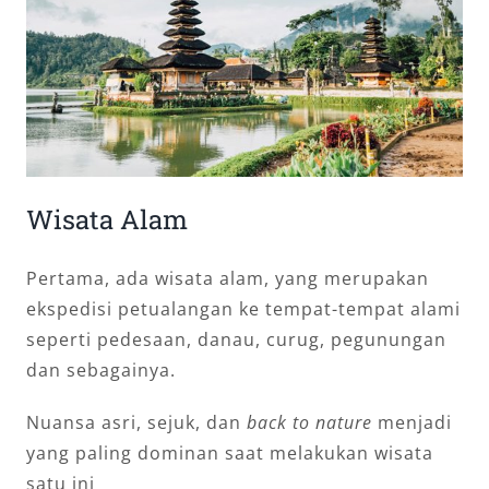
Wisata Alam
Pertama, ada wisata alam, yang merupakan
ekspedisi petualangan ke tempat-tempat alami
seperti pedesaan, danau, curug, pegunungan
dan sebagainya.
Nuansa asri, sejuk, dan
back to nature
menjadi
yang paling dominan saat melakukan wisata
satu ini