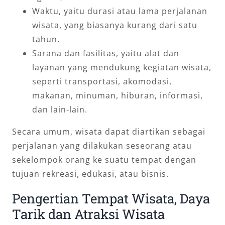
Waktu, yaitu durasi atau lama perjalanan
wisata, yang biasanya kurang dari satu
tahun.
Sarana dan fasilitas, yaitu alat dan
layanan yang mendukung kegiatan wisata,
seperti transportasi, akomodasi,
makanan, minuman, hiburan, informasi,
dan lain-lain.
Secara umum, wisata dapat diartikan sebagai
perjalanan yang dilakukan seseorang atau
sekelompok orang ke suatu tempat dengan
tujuan rekreasi, edukasi, atau bisnis.
Pengertian Tempat Wisata, Daya
Tarik dan Atraksi Wisata