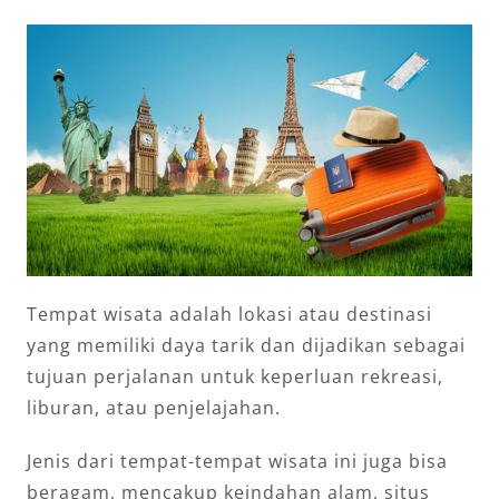
Tempat wisata adalah lokasi atau destinasi
yang memiliki daya tarik dan dijadikan sebagai
tujuan perjalanan untuk keperluan rekreasi,
liburan, atau penjelajahan.
Jenis dari tempat-tempat wisata ini juga bisa
beragam, mencakup keindahan alam, situs