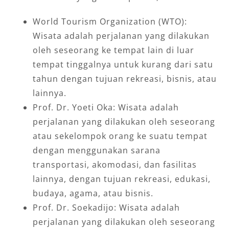
World Tourism Organization (WTO):
Wisata adalah perjalanan yang dilakukan
oleh seseorang ke tempat lain di luar
tempat tinggalnya untuk kurang dari satu
tahun dengan tujuan rekreasi, bisnis, atau
lainnya.
Prof. Dr. Yoeti Oka: Wisata adalah
perjalanan yang dilakukan oleh seseorang
atau sekelompok orang ke suatu tempat
dengan menggunakan sarana
transportasi, akomodasi, dan fasilitas
lainnya, dengan tujuan rekreasi, edukasi,
budaya, agama, atau bisnis.
Prof. Dr. Soekadijo: Wisata adalah
perjalanan yang dilakukan oleh seseorang