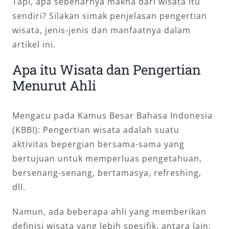
Tapi, apa sebenarnya makna dari wisata itu
sendiri? Silakan simak penjelasan pengertian
wisata, jenis-jenis dan manfaatnya dalam
artikel ini.
Apa itu Wisata dan Pengertian
Menurut Ahli
Mengacu pada Kamus Besar Bahasa Indonesia
(KBBI): Pengertian wisata adalah suatu
aktivitas bepergian bersama-sama yang
bertujuan untuk memperluas pengetahuan,
bersenang-senang, bertamasya, refreshing,
dll.
Namun, ada beberapa ahli yang memberikan
definisi wisata yang lebih spesifik, antara lain: