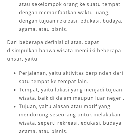
atau sekelompok orang ke suatu tempat
dengan memanfaatkan waktu luang,
dengan tujuan rekreasi, edukasi, budaya,
agama, atau bisnis.
Dari beberapa definisi di atas, dapat
disimpulkan bahwa wisata memiliki beberapa
unsur, yaitu:
Perjalanan, yaitu aktivitas berpindah dari
satu tempat ke tempat lain.
Tempat, yaitu lokasi yang menjadi tujuan
wisata, baik di dalam maupun luar negeri.
Tujuan, yaitu alasan atau motif yang
mendorong seseorang untuk melakukan
wisata, seperti rekreasi, edukasi, budaya,
agama, atau bisnis.