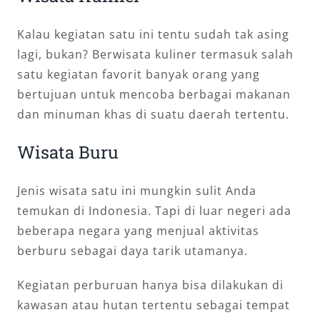
Kalau kegiatan satu ini tentu sudah tak asing
lagi, bukan? Berwisata kuliner termasuk salah
satu kegiatan favorit banyak orang yang
bertujuan untuk mencoba berbagai makanan
dan minuman khas di suatu daerah tertentu.
Wisata Buru
Jenis wisata satu ini mungkin sulit Anda
temukan di Indonesia. Tapi di luar negeri ada
beberapa negara yang menjual aktivitas
berburu sebagai daya tarik utamanya.
Kegiatan perburuan hanya bisa dilakukan di
kawasan atau hutan tertentu sebagai tempat