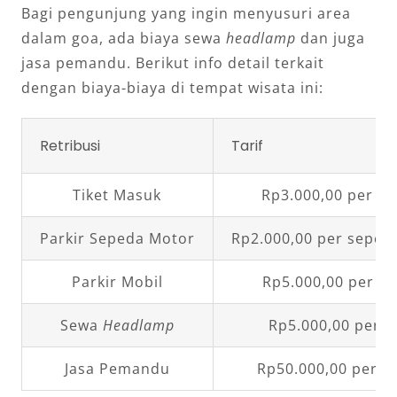
Bagi pengunjung yang ingin menyusuri area
dalam goa, ada biaya sewa
headlamp
dan juga
jasa pemandu. Berikut info detail terkait
dengan biaya-biaya di tempat wisata ini:
Retribusi
Tarif
Tiket Masuk
Rp3.000,00 per o
Parkir Sepeda Motor
Rp2.000,00 per seped
Parkir Mobil
Rp5.000,00 per m
Sewa
Headlamp
Rp5.000,00 per u
Jasa Pemandu
Rp50.000,00 per g