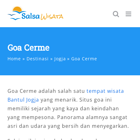
Skip
to
content
Goa Cerme
Home
Destinasi
Jogja
Goa Cerme
Goa Cerme adalah salah satu
tempat wisata
Bantul Jogja
yang menarik. Situs goa ini
memiliki sejarah yang kaya dan keindahan
yang mempesona. Panorama alamnya sangat
asri dan udara yang bersih dan menyegarkan.