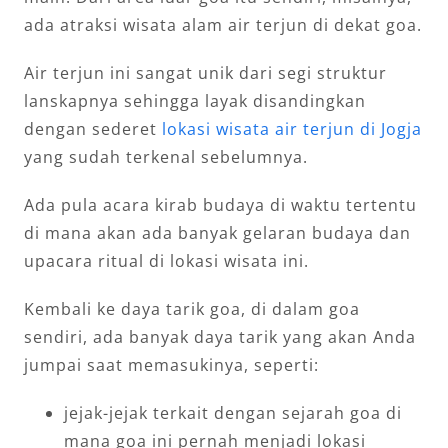
ada atraksi wisata alam air terjun di dekat goa.
Air terjun ini sangat unik dari segi struktur
lanskapnya sehingga layak disandingkan
dengan sederet
lokasi wisata air terjun di Jogja
yang sudah terkenal sebelumnya.
Ada pula acara kirab budaya di waktu tertentu
di mana akan ada banyak gelaran budaya dan
upacara ritual di lokasi wisata ini.
Kembali ke daya tarik goa, di dalam goa
sendiri, ada banyak daya tarik yang akan Anda
jumpai saat memasukinya, seperti:
jejak-jejak terkait dengan sejarah goa di
mana goa ini pernah menjadi lokasi