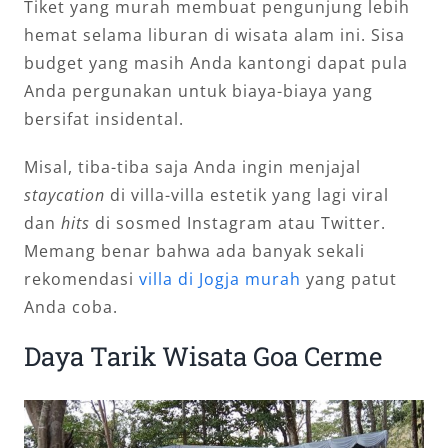
Tiket yang murah membuat pengunjung lebih
hemat selama liburan di wisata alam ini. Sisa
budget yang masih Anda kantongi dapat pula
Anda pergunakan untuk biaya-biaya yang
bersifat insidental.
Misal, tiba-tiba saja Anda ingin menjajal
staycation
di villa-villa estetik yang lagi viral
dan
hits
di sosmed Instagram atau Twitter.
Memang benar bahwa ada banyak sekali
rekomendasi
villa di Jogja murah
yang patut
Anda coba.
Daya Tarik Wisata Goa Cerme