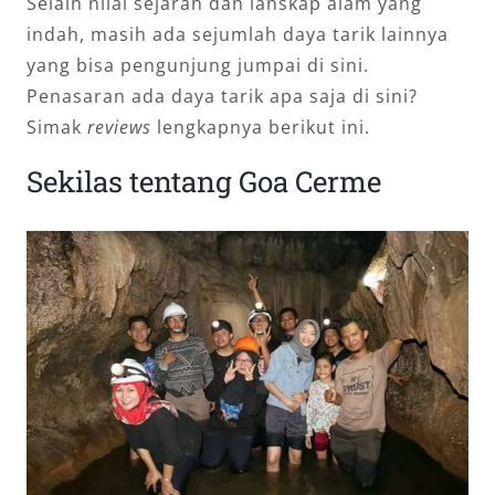
Selain nilai sejarah dan lanskap alam yang
indah, masih ada sejumlah daya tarik lainnya
yang bisa pengunjung jumpai di sini.
Penasaran ada daya tarik apa saja di sini?
Simak
reviews
lengkapnya berikut ini.
Sekilas tentang Goa Cerme