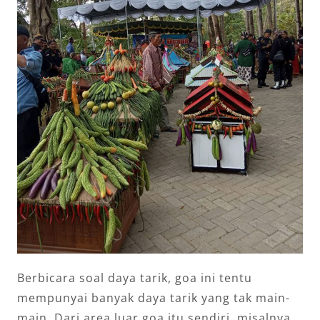
Berbicara soal daya tarik, goa ini tentu
mempunyai banyak daya tarik yang tak main-
main. Dari area luar goa itu sendiri, misalnya,