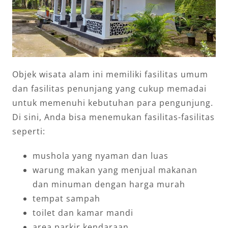
Objek wisata alam ini memiliki fasilitas umum
dan fasilitas penunjang yang cukup memadai
untuk memenuhi kebutuhan para pengunjung.
Di sini, Anda bisa menemukan fasilitas-fasilitas
seperti:
mushola yang nyaman dan luas
warung makan yang menjual makanan
dan minuman dengan harga murah
tempat sampah
toilet dan kamar mandi
area parkir kendaraan