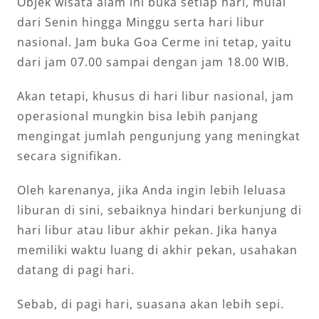
Objek wisata alam ini buka setiap hari, mulai
dari Senin hingga Minggu serta hari libur
nasional. Jam buka Goa Cerme ini tetap, yaitu
dari jam 07.00 sampai dengan jam 18.00 WIB.
Akan tetapi, khusus di hari libur nasional, jam
operasional mungkin bisa lebih panjang
mengingat jumlah pengunjung yang meningkat
secara signifikan.
Oleh karenanya, jika Anda ingin lebih leluasa
liburan di sini, sebaiknya hindari berkunjung di
hari libur atau libur akhir pekan. Jika hanya
memiliki waktu luang di akhir pekan, usahakan
datang di pagi hari.
Sebab, di pagi hari, suasana akan lebih sepi.